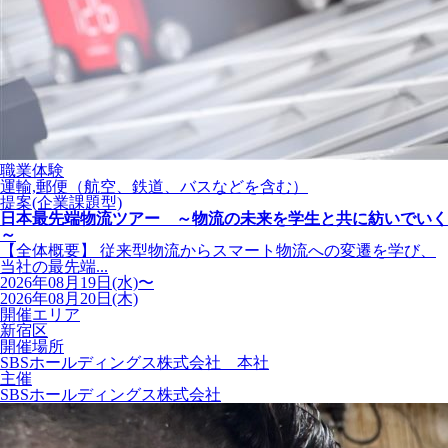
職業体験
運輸,郵便（航空、鉄道、バスなどを含む）
提案(企業課題型)
日本最先端物流ツアー ～物流の未来を学生と共に紡いでいく
～
【全体概要】 従来型物流からスマート物流への変遷を学び、
当社の最先端...
2026年08月19日(水)〜
2026年08月20日(木)
開催エリア
新宿区
開催場所
SBSホールディングス株式会社 本社
主催
SBSホールディングス株式会社