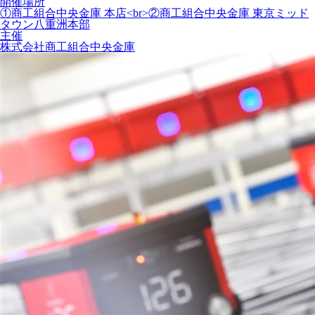
開催場所
①商工組合中央金庫 本店<br>②商工組合中央金庫 東京ミッド
タウン八重洲本部
主催
株式会社商工組合中央金庫