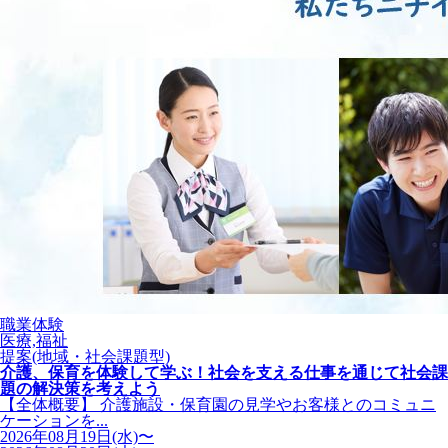
職業体験
医療,福祉
提案(地域・社会課題型)
介護、保育を体験して学ぶ！社会を支える仕事を通じて社会課
題の解決策を考えよう
【全体概要】 介護施設・保育園の見学やお客様とのコミュニ
ケーションを...
2026年08月19日(水)〜