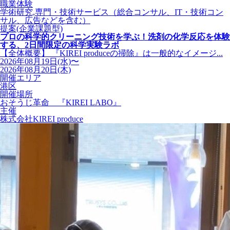
職業体験
学術研究,専門・技術サービス（総合コンサル、IT・技術コン
サル、広告などを含む）
提案(企業課題型)
プロの科学的クリーニング技術を学ぶ！洗剤の化学反応を体験
する、2日間限定の科学実験ラボ
【全体概要】 『KIREI produceの掃除』は一般的なイメージ...
2026年08月19日(水)〜
2026年08月20日(木)
開催エリア
港区
開催場所
おそうじ革命 『KIREI LABO』
主催
株式会社KIREI produce