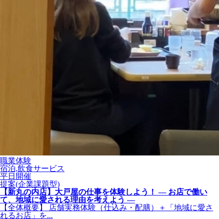
職業体験
宿泊,飲食サービス
平日開催
提案(企業課題型)
【新丸の内店】大戸屋の仕事を体験しよう！ ― お店で働い
て、地域に愛される理由を考えよう ―
【全体概要】 店舗実務体験（仕込み・配膳）＋「地域に愛さ
れるお店」を...