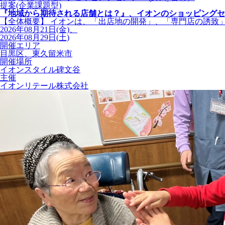
提案(企業課題型)
『地域から期待される店舗とは？』、イオンのショッピングセ
【全体概要】 イオンは、「出店地の開発」、「専門店の誘致」、
2026年08月21日(金)、
2026年08月29日(土)
開催エリア
目黒区、東久留米市
開催場所
イオンスタイル碑文谷
主催
イオンリテール株式会社