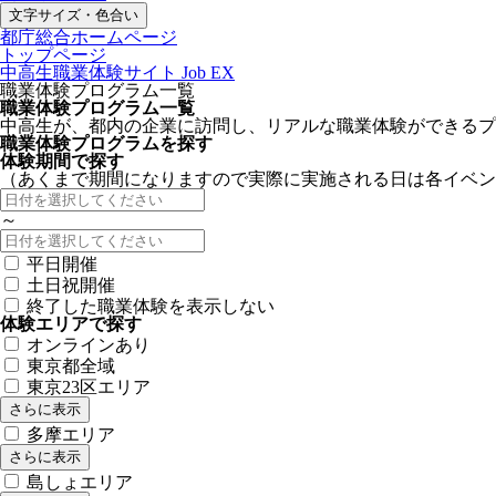
文字サイズ・色合い
都庁総合ホームページ
トップページ
中高生職業体験サイト Job EX
職業体験プログラム一覧
職業体験プログラム一覧
中高生が、都内の企業に訪問し、リアルな職業体験ができるプ
職業体験プログラムを探す
体験期間で探す
（あくまで期間になりますので実際に実施される日は各イベン
～
平日開催
土日祝開催
終了した職業体験を表示しない
体験エリアで探す
オンラインあり
東京都全域
東京23区エリア
さらに表示
多摩エリア
さらに表示
島しょエリア