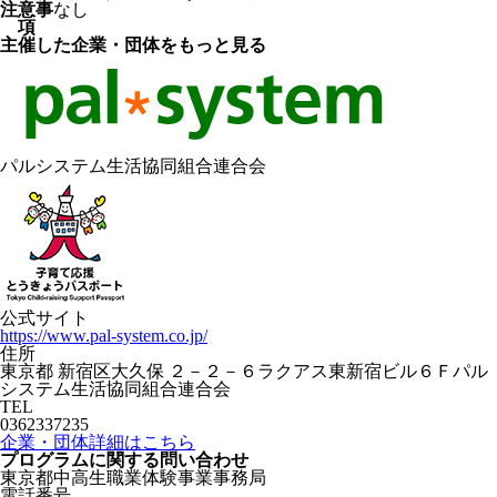
注意事
なし
項
主催した企業・団体をもっと見る
パルシステム生活協同組合連合会
公式サイト
https://www.pal-system.co.jp/
住所
東京都 新宿区大久保 ２－２－６ラクアス東新宿ビル６Ｆパル
システム生活協同組合連合会
TEL
0362337235
企業・団体詳細はこちら
プログラムに関する
問い合わせ
東京都中高生職業体験事業事務局
電話番号