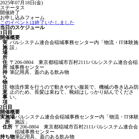
2025年07月18日(金)
ステータス
開催終了
お申し込みフォーム
このイベントは終了いたしました
当日のスケジュール
1日目
開催概要
実
パルシステム連合会稲城事務センター内「物流・IT体験施
施
設」
場
所
住
〒206-0804 東京都稲城市百村2111パルシステム連合会稲
所
城事務センター
持
筆記用具、蓋のある飲み物
ち
物
注
物流作業を行うので動きやすい服装で、機械の巻き込み防
意
止のため、長髪は束ねて、靴紐はしっかり結んでくださ
事
い。
項
2日目
開催概要
実施場
パルシステム連合会稲城事務センター内「物流・IT体験
所
施設」
住所
〒206-0804 東京都稲城市百村2111パルシステム連合会
稲城事務センター
持ち物
筆記用具、蓋のある飲み物