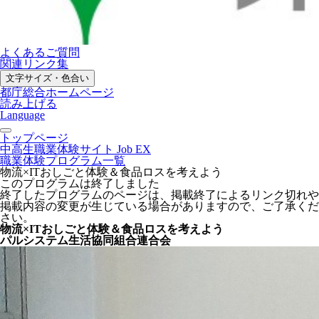
よくあるご質問
関連リンク集
文字サイズ・色合い
都庁総合ホームページ
読み上げる
Language
トップページ
中高生職業体験サイト Job EX
職業体験プログラム一覧
物流×ITおしごと体験＆食品ロスを考えよう
このプログラムは終了しました
終了したプログラムのページは、掲載終了によるリンク切れや
掲載内容の変更が生じている場合がありますので、ご了承くだ
さい。
物流×ITおしごと体験＆食品ロスを考えよう
パルシステム生活協同組合連合会