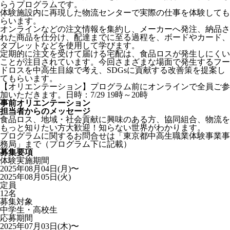
らうプログラムです。
体験施設内に再現した物流センターで実際の仕事を体験しても
らいます。
オンラインなどの注文情報を集約し、メーカーへ発注、納品さ
れた商品を仕分け、配達までに至る過程を、ボードやカード、
タブレットなどを使用して学びます。
定期的に注文を受けて届ける宅配は、食品ロスが発生しにくい
ことが注目されています。今回さまざまな場面で発生するフー
ドロスを中高生目線で考え、SDGsに貢献する改善策を提案し
てもらいます。
【オリエンテーション】プログラム前にオンラインで全員ご参
加いただきます。日時：7/29 19時～20時
事前オリエンテーション
担当者からのメッセージ
食品ロス、地域・社会貢献に興味のある方、協同組合、物流を
もっと知りたい方大歓迎！知らない世界がわかります。
プログラムに関するお問合せは「東京都中高生職業体験事業事
務局」まで（プログラム下に記載）
募集要項
体験実施期間
2025年08月04日(月)〜
2025年08月05日(火)
定員
12名
募集対象
中学生・高校生
応募期間
2025年07月03日(木)〜