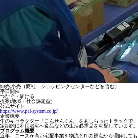
卸売,小売（商社、ショッピングセンターなどを含む）
平日開催
つなぐ・届ける
提案(地域・社会課題型)
公式サイト
https://www.pal-system.co.jp/
企業概要
牛のキャラクター「こんせんくん」をあしらったトラックで、
定期的に利用者宅へ食品などの生活必需品を宅配しています。
プログラム概要
近年、ニーズが高い宅配事業を物流とITの視点から理解しても