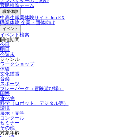
アンバサダーのご紹介
官民推進チーム
職業体験
中高生職業体験サイト Job EX
職業体験 企業・団体向け
イベント
イベント検索
開催期間
今日
明日
今週末
ジャンル
ワークショップ
体験
文化鑑賞
音楽
スポーツ
プレーパーク（冒険遊び場）
国際
食べ物
科学（ロボット、デジタル等）
環境
展示・見学
コンクール
セミナー
その他
対象年齢