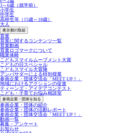
0～2歳
3～6歳（就学前）
小学生
中学生
高校生等（15歳～18歳）
大人
東京都の取組
育業
育業に関するコンテンツ一覧
育業動画
育業ロゴマークについて
職業体験
こどもスマイルムーブメント大賞
こどもの日スペシャル
こどもスマイル大冒険
アンバサダーによる特別授業
参画企業・団体交流会「MEET UP！」
地域におけるアクションの促進
ティーンズ・アイデアコンテスト
こども・子育てお悩み相談室
参画企業・団体を知る
参画企業・団体の紹介
参画企業・団体の活動レポート
参画企業・団体交流会「MEET UP！」
動画一覧
募集・アンケート
お知らせ