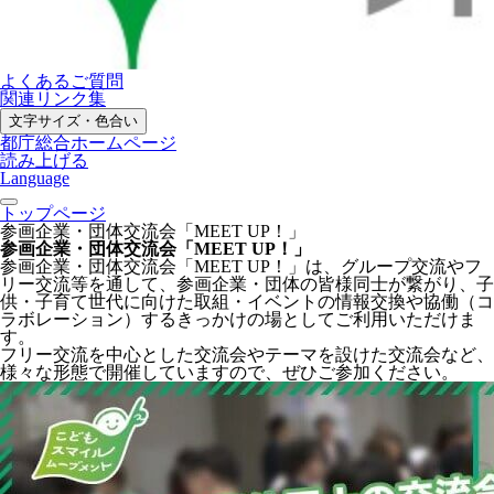
よくあるご質問
関連リンク集
文字サイズ・色合い
都庁総合ホームページ
読み上げる
Language
トップページ
参画企業・団体交流会「MEET UP！」
参画企業・団体交流会「MEET UP！」
参画企業・団体交流会「MEET UP！」は、グループ交流やフ
リー交流等を通して、参画企業・団体の皆様同士が繋がり、子
供・子育て世代に向けた取組・イベントの情報交換や協働（コ
ラボレーション）するきっかけの場としてご利用いただけま
す。
フリー交流を中心とした交流会やテーマを設けた交流会など、
様々な形態で開催していますので、ぜひご参加ください。