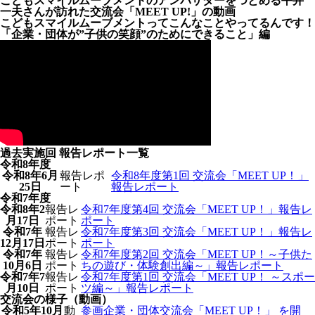
こどもスマイルムーブメントのアンバサダーをつとめる平井
一夫さんが訪れた交流会「MEET UP!」の動画
こどもスマイルムーブメントってこんなことやってるんです！
「企業・団体が”子供の笑顔”のためにできること」編
過去実施回 報告レポート一覧
令和8年度
令和8年6月
報告レポ
令和8年度第1回 交流会「MEET UP！」
25日
ート
報告レポート
令和7年度
令和8年2
報告レ
令和7年度第4回 交流会「MEET UP！」報告レ
月17日
ポート
ポート
令和7年
報告レ
令和7年度第3回 交流会「MEET UP！」報告レ
12月17日
ポート
ポート
令和7年
報告レ
令和7年度第2回 交流会「MEET UP！～子供た
10月6日
ポート
ちの遊び・体験創出編～」報告レポート
令和7年7
報告レ
令和7年度第1回 交流会「MEET UP！ ～スポー
月10日
ポート
ツ編～」報告レポート
交流会の様子（動画）
令和5年10月
動
参画企業・団体交流会「MEET UP！」 を開