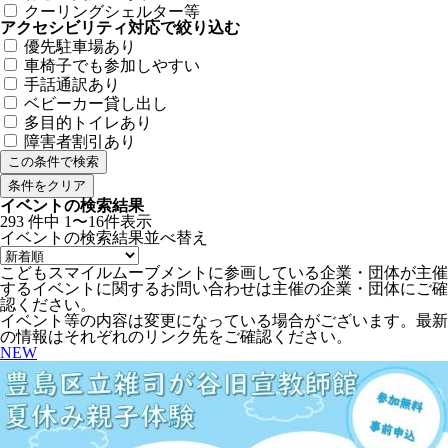
クーリングシェルター等
アクセシビリティ対応で絞り込む
優先駐車場あり
車椅子でも参加しやすい
手話通訳あり
ベビーカー貸し出し
多目的トイレあり
障害者割引あり
条件をクリア
イベントの検索結果
293
件中
1〜16件表示
イベントの検索結果
並べ替え
こどもスマイルムーブメントに参画している企業・団体が主催
するイベントに関するお問い合わせは主催の企業・団体にご確
認ください。
イベント等の内容は変更になっている場合がございます。最新
の情報はそれぞれのリンク先をご確認ください。
NEW