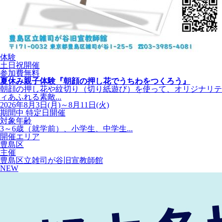
体験
土日祝開催
参加費無料
夏休み親子体験『朝顔の押し花でうちわをつくろう』
朝顔の押し花や紋切り（切り紙遊び）を使って、オリジナリテ
ィあふれる素敵...
2026年8月3日(月)～8月11日(火)
期間中 特定日開催
対象年齢
3～6歳（就学前）、小学生、中学生...
開催エリア
豊島区
主催
豊島区立雑司が谷旧宣教師館
NEW