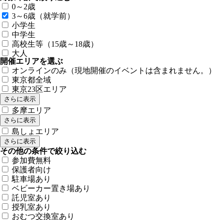
0～2歳
3～6歳（就学前）
小学生
中学生
高校生等（15歳～18歳）
大人
開催エリアを選ぶ
オンラインのみ（現地開催のイベントは含まれません。）
東京都全域
東京23区エリア
さらに表示
多摩エリア
さらに表示
島しょエリア
さらに表示
その他の条件で絞り込む
参加費無料
保護者向け
駐車場あり
ベビーカー置き場あり
託児室あり
授乳室あり
おむつ交換室あり