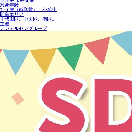
期間中 常時開催
対象年齢
3～6歳（就学前）、小学生
開催エリア
千代田区、中央区、港区...
主催
アンデルセングループ