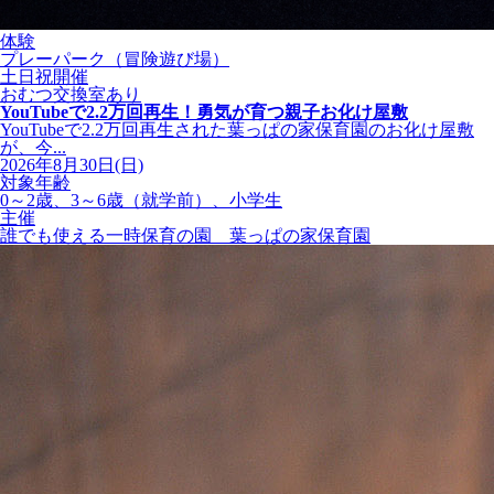
体験
プレーパーク（冒険遊び場）
土日祝開催
おむつ交換室あり
YouTubeで2.2万回再生！勇気が育つ親子お化け屋敷
YouTubeで2.2万回再生された葉っぱの家保育園のお化け屋敷
が、今...
2026年8月30日(日)
対象年齢
0～2歳、3～6歳（就学前）、小学生
主催
誰でも使える一時保育の園 葉っぱの家保育園