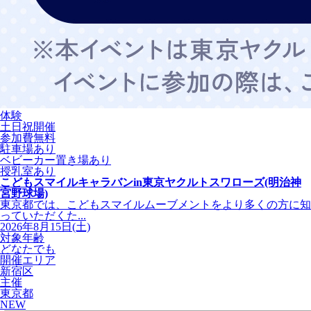
体験
土日祝開催
参加費無料
駐車場あり
ベビーカー置き場あり
授乳室あり
こどもスマイルキャラバンin東京ヤクルトスワローズ(明治神
宮野球場)
東京都では、こどもスマイルムーブメントをより多くの方に知
っていただくた...
2026年8月15日(土)
対象年齢
どなたでも
開催エリア
新宿区
主催
東京都
NEW