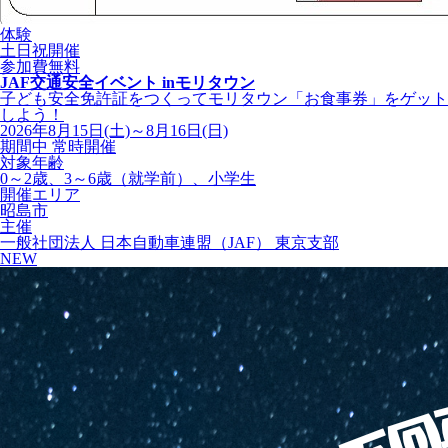
体験
土日祝開催
参加費無料
JAF交通安全イベント inモリタウン
子ども安全免許証をつくってモリタウン「お食事券」をゲット
しよう！
2026年8月15日(土)～8月16日(日)
期間中 常時開催
対象年齢
0～2歳、3～6歳（就学前）、小学生
開催エリア
昭島市
主催
一般社団法人 日本自動車連盟（JAF） 東京支部
NEW