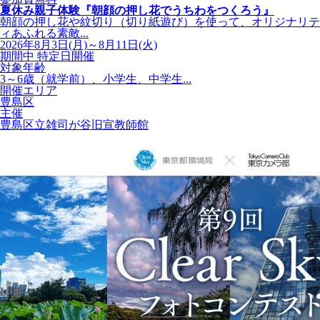
夏休み親子体験『朝顔の押し花でうちわをつくろう』
朝顔の押し花や紋切り（切り紙遊び）を使って、オリジナリテ
ィあふれる素敵...
2026年8月3日(月)～8月11日(火)
期間中 特定日開催
対象年齢
3～6歳（就学前）、小学生、中学生...
開催エリア
豊島区
主催
豊島区立雑司が谷旧宣教師館