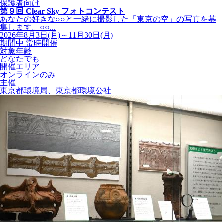
保護者向け
第９回 Clear Sky フォトコンテスト
あなたの好きな○○と一緒に撮影した「東京の空」の写真を募
集します。○○...
2026年8月3日(月)～11月30日(月)
期間中 常時開催
対象年齢
どなたでも
開催エリア
オンラインのみ
主催
東京都環境局、東京都環境公社