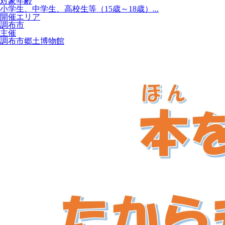
対象年齢
小学生、中学生、高校生等（15歳～18歳）...
開催エリア
調布市
主催
調布市郷土博物館