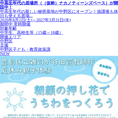
中高生年代の居場所（（仮称）ナカノティーンズベース）が開
設中！
中高生年代の新しい秘密基地が中野区にオープン！放課後も休
日も使える居場...
2026年8月1日(土)～2027年3月31日(水)
期間中 常時開催
対象年齢
中学生、高校生等（15歳～18歳）
開催エリア
中野区
主催
中野区子ども・教育政策課
NEW