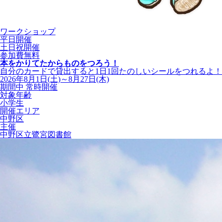
ワークショップ
平日開催
土日祝開催
参加費無料
本をかりてたからものをつろう！
自分のカードで貸出すると1日1回たのしいシールをつれるよ！
2026年8月1日(土)～8月27日(木)
期間中 常時開催
対象年齢
小学生
開催エリア
中野区
主催
中野区立鷺宮図書館