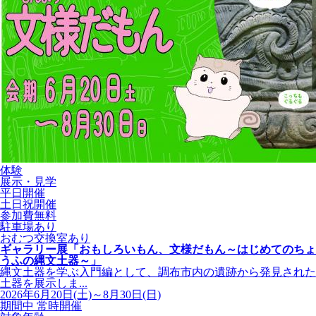
体験
展示・見学
平日開催
土日祝開催
参加費無料
駐車場あり
おむつ交換室あり
ギャラリー展「おもしろいもん、文様だもん～はじめてのちょ
うふの縄文土器～」
縄文土器を学ぶ入門編として、調布市内の遺跡から発見された
土器を展示しま...
2026年6月20日(土)～8月30日(日)
期間中 常時開催