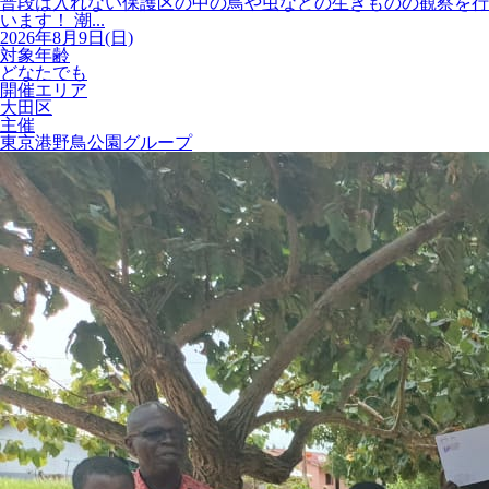
普段は入れない保護区の中の鳥や虫などの生きものの観察を行
います！ 潮...
2026年8月9日(日)
対象年齢
どなたでも
開催エリア
大田区
主催
東京港野鳥公園グループ