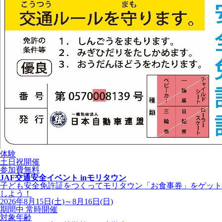
体験
土日祝開催
参加費無料
JAF交通安全イベント inモリタウン
子ども安全免許証をつくってモリタウン「お食事券」をゲット
しよう！
2026年8月15日(土)～8月16日(日)
期間中 常時開催
対象年齢