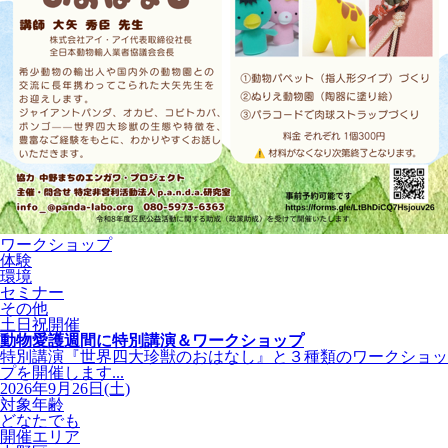
ワークショップ
体験
環境
セミナー
その他
土日祝開催
動物愛護週間に特別講演＆ワークショップ
特別講演『世界四大珍獣のおはなし』と３種類のワークショッ
プを開催します...
2026年9月26日(土)
対象年齢
どなたでも
開催エリア