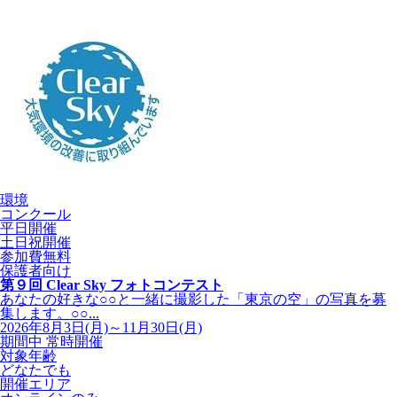
環境
コンクール
平日開催
土日祝開催
参加費無料
保護者向け
第９回 Clear Sky フォトコンテスト
あなたの好きな○○と一緒に撮影した「東京の空」の写真を募
集します。○○...
2026年8月3日(月)～11月30日(月)
期間中 常時開催
対象年齢
どなたでも
開催エリア