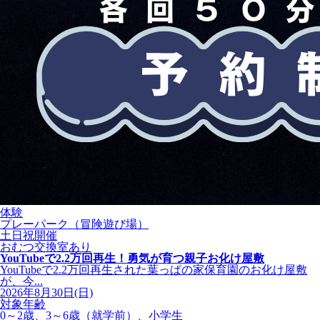
体験
プレーパーク（冒険遊び場）
土日祝開催
おむつ交換室あり
YouTubeで2.2万回再生！勇気が育つ親子お化け屋敷
YouTubeで2.2万回再生された葉っぱの家保育園のお化け屋敷
が、今...
2026年8月30日(日)
対象年齢
0～2歳、3～6歳（就学前）、小学生