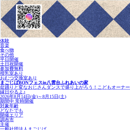
体験
音楽
食べ物
その他
平日開催
土日祝開催
参加費無料
授乳室あり
おむつ交換室あり
まごじばBONフェスin八雲台ふれあいの家
盆踊りと変なおじさんダンスで盛り上がろう！こどもオーナー
縁日やるよ♪
2026年8月14日(金)～8月15日(土)
期間中 常時開催
対象年齢
どなたでも
開催エリア
調布市
主催
一般社団法人まごじば