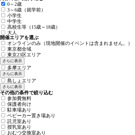
0～2歳
3～6歳（就学前）
小学生
中学生
高校生等（15歳～18歳）
大人
開催エリアを選ぶ
オンラインのみ（現地開催のイベントは含まれません。）
東京都全域
東京23区エリア
さらに表示
多摩エリア
さらに表示
島しょエリア
さらに表示
その他の条件で絞り込む
参加費無料
保護者向け
駐車場あり
ベビーカー置き場あり
託児室あり
授乳室あり
おむつ交換室あり