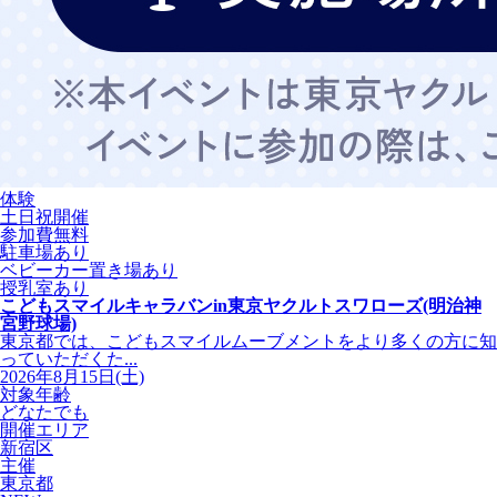
体験
土日祝開催
参加費無料
駐車場あり
ベビーカー置き場あり
授乳室あり
こどもスマイルキャラバンin東京ヤクルトスワローズ(明治神
宮野球場)
東京都では、こどもスマイルムーブメントをより多くの方に知
っていただくた...
2026年8月15日(土)
対象年齢
どなたでも
開催エリア
新宿区
主催
東京都