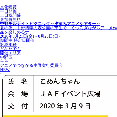
文化鑑賞
平日開催
土日祝開催
参加費無料
中野チルナイトピクニック～夕涼みアニメシアター～
夏の夜、中野四季の森公園の芝生で、くつろぎながらアニメ作
品を楽しめるナ...
2026年8月21日(金)～8月23日(日)
期間中 特定日開催
対象年齢
どなたでも
開催エリア
中野区
主催
アニメでつながる中野実行委員会
NEW