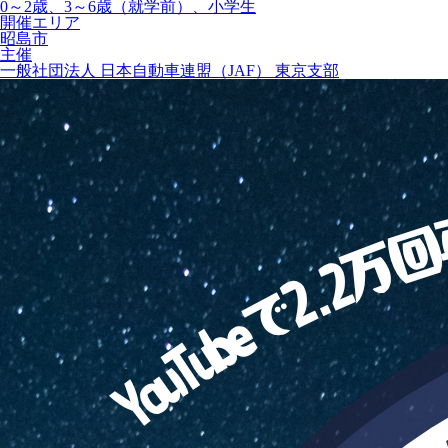
0～2歳、3～6歳（就学前）、小学生
開催エリア
昭島市
主催
一般社団法人 日本自動車連盟（JAF） 東京支部