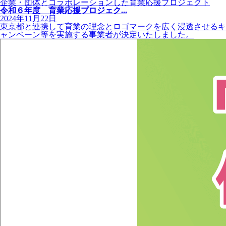
企業・団体とコラボレーションした育業応援プロジェクト
令和６年度 育業応援プロジェク...
2024年11月22日
東京都と連携して育業の理念とロゴマークを広く浸透させるキ
ャンペーン等を実施する事業者が決定いたしました。