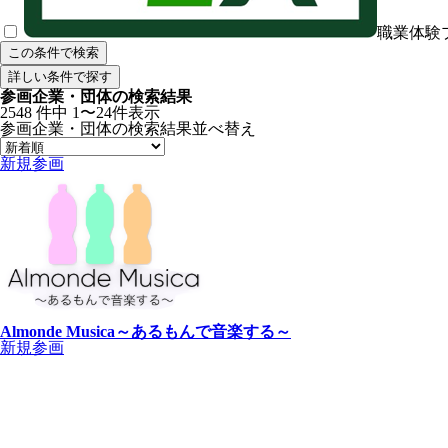
職業体験
この条件で検索
詳しい条件で探す
参画企業・団体の検索結果
2548
件中
1〜24件表示
参画企業・団体の検索結果
並べ替え
新規参画
Almonde Musica～あるもんで音楽する～
新規参画