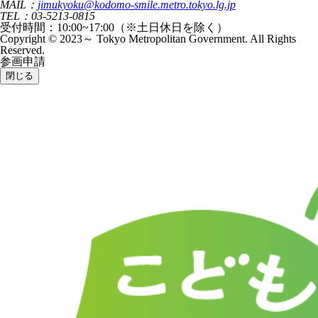
MAIL：
jimukyoku@kodomo-smile.metro.tokyo.lg.jp
TEL：03-5213-0815
受付時間：10:00~17:00（※土日休日を除く）
Copyright © 2023～ Tokyo Metropolitan Government. All Rights
Reserved.
参画申請
閉じる