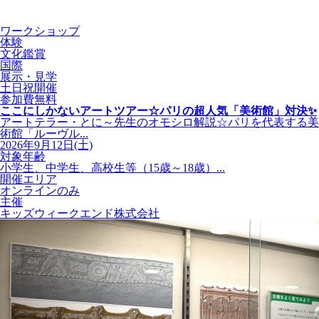
ワークショップ
体験
文化鑑賞
国際
展示・見学
土日祝開催
参加費無料
ここにしかないアートツアー☆パリの超人気「美術館」対決✨
アートテラー・とに～先生のオモシロ解説☆パリを代表する美
術館「ルーヴル...
2026年9月12日(土)
対象年齢
小学生、中学生、高校生等（15歳～18歳）...
開催エリア
オンラインのみ
主催
キッズウィークエンド株式会社