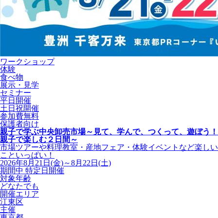
ワークショップ
体験
食べ物
展示・見学
セミナー
平日開催
土日祝開催
参加費無料
保護者向け
親子で学ぶ中央卸売市場～見て、学んで、つくって、遊ぼう！
親子で楽しむ２日間～
市場ツアーや料理教室・産地フェア・体験イベントなど楽しい
こといっぱい！
2026年8月21日(金)～8月22日(土)
期間中 特定日開催
対象年齢
どなたでも
開催エリア
江東区
主催
東京都