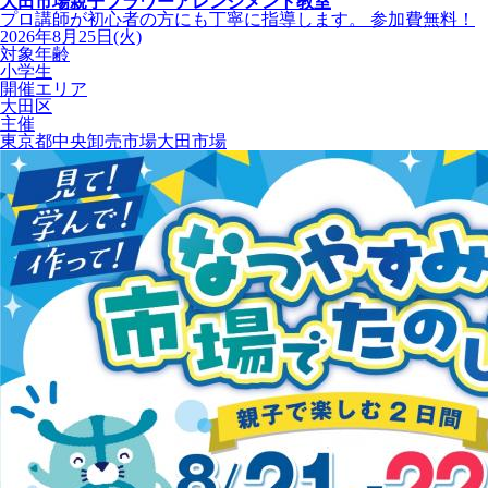
大田市場親子フラワーアレンジメント教室
プロ講師が初心者の方にも丁寧に指導します。 参加費無料！
2026年8月25日(火)
対象年齢
小学生
開催エリア
大田区
主催
東京都中央卸売市場大田市場