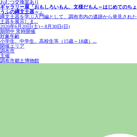
おむつ交換室あり
ギャラリー展「おもしろいもん、文様だもん～はじめてのちょ
うふの縄文土器～」
縄文土器を学ぶ入門編として、調布市内の遺跡から発見された
土器を展示しま...
2026年6月20日(土)～8月30日(日)
期間中 常時開催
対象年齢
小学生、中学生、高校生等（15歳～18歳）...
開催エリア
調布市
主催
調布市郷土博物館