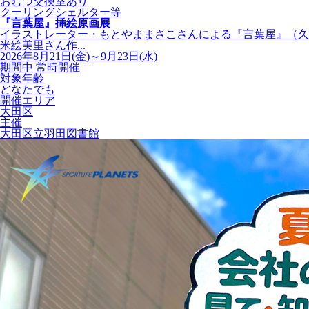
おむつ交換室あり
クーリングシェルター等
『言葉屋』挿絵原画展
イラストレーター・もとやままさこさんによる『言葉屋』（久
米絵美里さん作...
2026年8月21日(金)～9月23日(水)
期間中 常時開催
対象年齢
どなたでも
開催エリア
大田区
主催
大田区立羽田図書館