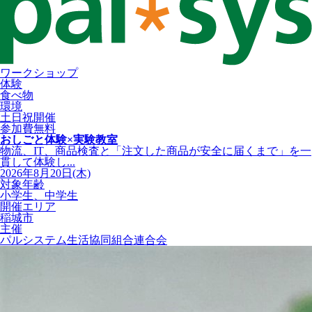
ワークショップ
体験
食べ物
環境
土日祝開催
参加費無料
おしごと体験×実験教室
物流、IT、商品検査と「注文した商品が安全に届くまで」を一
貫して体験し...
2026年8月20日(木)
対象年齢
小学生、中学生
開催エリア
稲城市
主催
パルシステム生活協同組合連合会