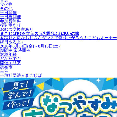
音楽
食べ物
その他
平日開催
土日祝開催
参加費無料
授乳室あり
おむつ交換室あり
まごじばBONフェスin八雲台ふれあいの家
盆踊りと変なおじさんダンスで盛り上がろう！こどもオーナー
縁日やるよ♪
2026年8月14日(金)～8月15日(土)
期間中 常時開催
対象年齢
どなたでも
開催エリア
調布市
主催
一般社団法人まごじば