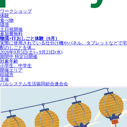
ワークショップ
体験
食べ物
環境
土日祝開催
参加費無料
物流×ITおしごと体験（9月）
実際に使用されている仕分け機やパネル、タブレットなどで宅
配のしごとを体...
2026年9月5日(土)～9月23日(水)
期間中 特定日開催
対象年齢
小学生、中学生
開催エリア
稲城市
主催
パルシステム生活協同組合連合会