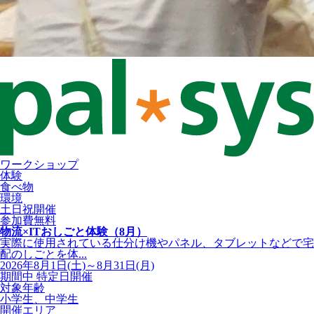
ワークショップ
体験
食べ物
環境
土日祝開催
参加費無料
物流×ITおしごと体験（8月）
実際に使用されている仕分け機やパネル、タブレットなどで宅
配のしごとを体...
2026年8月1日(土)～8月31日(月)
期間中 特定日開催
対象年齢
小学生、中学生
開催エリア