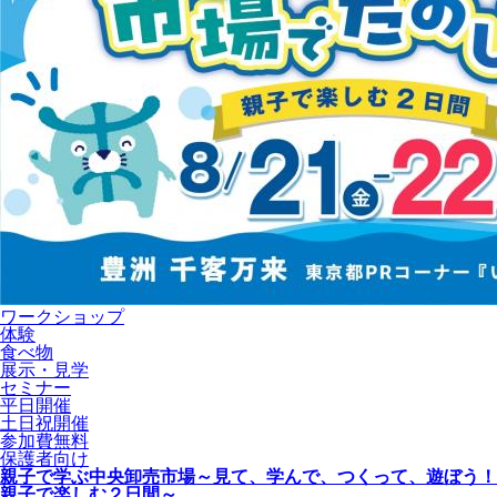
ワークショップ
体験
食べ物
展示・見学
セミナー
平日開催
土日祝開催
参加費無料
保護者向け
親子で学ぶ中央卸売市場～見て、学んで、つくって、遊ぼう！
親子で楽しむ２日間～