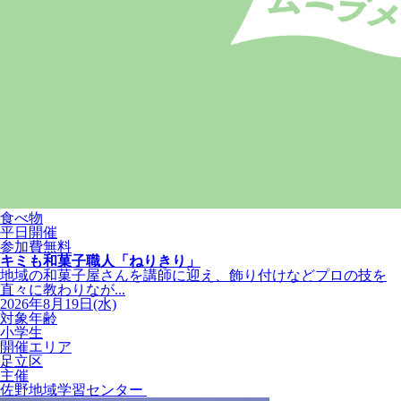
食べ物
平日開催
参加費無料
キミも和菓子職人「ねりきり」
地域の和菓子屋さんを講師に迎え、飾り付けなどプロの技を
直々に教わりなが...
2026年8月19日(水)
対象年齢
小学生
開催エリア
足立区
主催
佐野地域学習センター