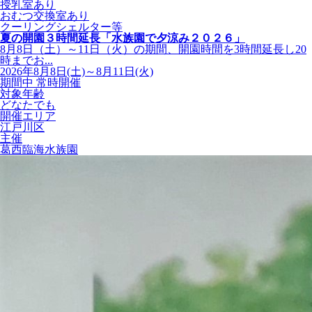
授乳室あり
おむつ交換室あり
クーリングシェルター等
夏の開園３時間延長「水族園で夕涼み２０２６」
8月8日（土）～11日（火）の期間、開園時間を3時間延長し20
時までお...
2026年8月8日(土)～8月11日(火)
期間中 常時開催
対象年齢
どなたでも
開催エリア
江戸川区
主催
葛西臨海水族園