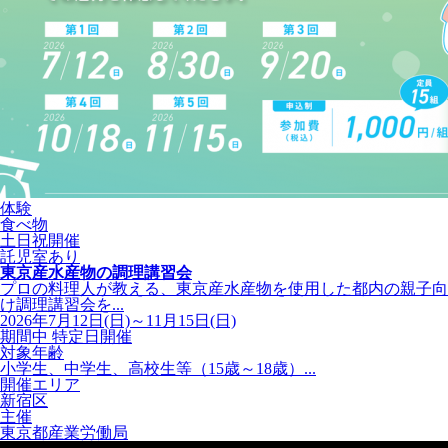
体験
食べ物
土日祝開催
託児室あり
東京産水産物の調理講習会
プロの料理人が教える、東京産水産物を使用した都内の親子向
け調理講習会を...
2026年7月12日(日)～11月15日(日)
期間中 特定日開催
対象年齢
小学生、中学生、高校生等（15歳～18歳）...
開催エリア
新宿区
主催
東京都産業労働局