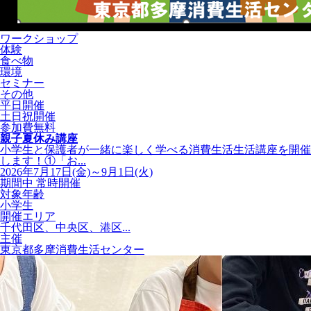
ワークショップ
体験
食べ物
環境
セミナー
その他
平日開催
土日祝開催
参加費無料
親子夏休み講座
小学生と保護者が一緒に楽しく学べる消費生活生活講座を開催
します！①「お...
2026年7月17日(金)～9月1日(火)
期間中 常時開催
対象年齢
小学生
開催エリア
千代田区、中央区、港区...
主催
東京都多摩消費生活センター