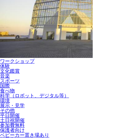
ワークショップ
体験
文化鑑賞
音楽
スポーツ
国際
食べ物
科学（ロボット、デジタル等）
環境
展示・見学
その他
平日開催
土日祝開催
参加費無料
保護者向け
ベビーカー置き場あり