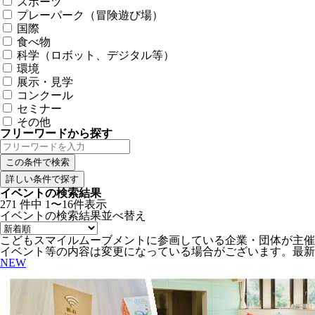
スポーツ
プレーパーク（冒険遊び場）
国際
食べ物
科学（ロボット、デジタル等）
環境
展示・見学
コンクール
セミナー
その他
フリーワードから探す
詳しい条件で探す
イベントの検索結果
271
件中
1〜16件表示
イベントの検索結果
並べ替え
こどもスマイルムーブメントに参画している企業・団体が主催
イベント等の内容は変更になっている場合がございます。最新
NEW