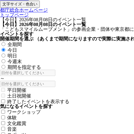
文字サイズ・色合い
都庁総合ホームページ
トップページ
【今日】2026年08月08日のイベント一覧
【今日】2026年08月08日のイベント一覧
「こどもスマイルムーブメント」の参画企業・団体や東京都に
イベントを探す
開催期間を選ぶ
（あくまで期間になりますので実際に実施さ
全期間
今日
明日
今週末
期間を指定する
～
平日開催
土日祝開催
終了したイベントを表示する
気になるイベントを探す
ワークショップ
体験
文化鑑賞
音楽