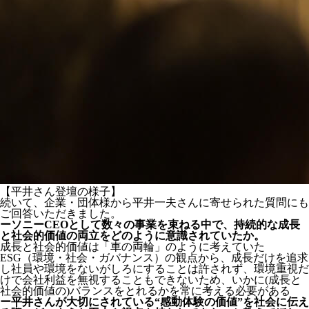
【平井さん登壇の様子】
続いて、企業・団体様から平井一夫さんに寄せられた質問にも
ご回答いただきました。
ーソニーCEOとして数々の事業を束ねる中で、持続的な成長
と社会的価値の両立をどのように意識されていたか。
成長と社会的価値は「車の両輪」のように考えていた
ESG（環境・社会・ガバナンス）の観点から、成長だけを追求
し社員や環境をないがしろにすることは許されず、環境重視だ
けで会社利益を無視することもできないため、いかに(成長と
社会的価値の)バランスをとれるかを常に考える必要がある
ー平井さんが大切にされている“感動体験の価値”を社会に伝え