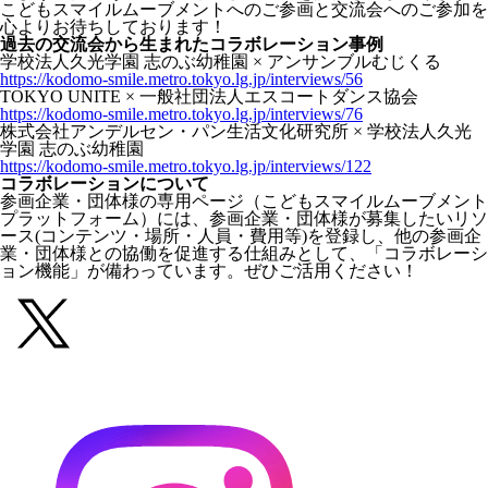
こどもスマイルムーブメントへのご参画と交流会へのご参加を
心よりお待ちしております！
過去の交流会から生まれたコラボレーション事例
学校法人久光学園 志のぶ幼稚園 × アンサンブルむじくる
https://kodomo-smile.metro.tokyo.lg.jp/interviews/56
TOKYO UNITE × 一般社団法人エスコートダンス協会
https://kodomo-smile.metro.tokyo.lg.jp/interviews/76
株式会社アンデルセン・パン生活文化研究所 × 学校法人久光
学園 志のぶ幼稚園
https://kodomo-smile.metro.tokyo.lg.jp/interviews/122
コラボレーションについて
参画企業・団体様の専用ページ（こどもスマイルムーブメント
プラットフォーム）には、参画企業・団体様が募集したいリソ
ース(コンテンツ・場所・人員・費用等)を登録し、他の参画企
業・団体様との協働を促進する仕組みとして、「コラボレーシ
ョン機能」が備わっています。ぜひご活用ください！