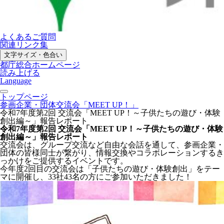
よくあるご質問
関連リンク集
文字サイズ・色合い
都庁総合ホームページ
読み上げる
Language
トップページ
参画企業・団体交流会「MEET UP！」
令和7年度第2回 交流会「MEET UP！～子供たちの遊び・体験
創出編～」報告レポート
令和7年度第2回 交流会「MEET UP！～子供たちの遊び・体験
創出編～」報告レポート
交流会は、グループ交流など自由な会話を通して、参画企業・
団体の皆様同士が繋がり、情報交換やコラボレーションするき
っかけをご提供するイベントです。
今年度2回目の交流会は「子供たちの遊び・体験創出」をテー
マに開催し、33社43名の方にご参加いただきました！