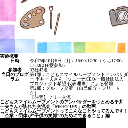
実施概要
日時
令和7年10月6日（月）15:00-17:30（うち17:00-
17:30は任意参加）
参加者
33社43名
当日のプログ
第1部：こどもスマイルムーブメントアンバサダ
ラム
ー 平井一夫さん（ソニー元CEO/一般社団法人
プロジェクト希望 代表理事）による登壇
第2部：グループ交流 （自己紹介・フリートー
ク）
【任意】フリー交流
こどもスマイルムーブメントのアンバサダーをつとめる平井
一夫さんが訪れた交流会「MEET UP!」の動画
こどもスマイルムーブメントってこんなことやってるんです！
「企業・団体が”子供の笑顔”のためにできること」編