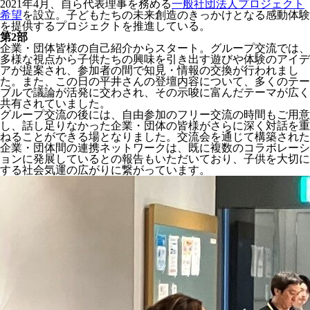
2021年4月、自ら代表理事を務める
一般社団法人プロジェクト
希望
を設立。子どもたちの未来創造のきっかけとなる感動体験
を提供するプロジェクトを推進している。
第2部
企業・団体皆様の自己紹介からスタート。グループ交流では、
多様な視点から子供たちの興味を引き出す遊びや体験のアイデ
アが提案され、参加者の間で知見・情報の交換が行われまし
た。また、この日の平井さんの登壇内容について、多くのテー
ブルで議論が活発に交わされ、その示唆に富んだテーマが広く
共有されていました。
グループ交流の後には、自由参加のフリー交流の時間もご用意
し、話し足りなかった企業・団体の皆様がさらに深く対話を重
ねることができる場となりました。交流会を通じて構築された
企業・団体間の連携ネットワークは、既に複数のコラボレーシ
ョンに発展しているとの報告もいただいており、子供を大切に
する社会気運の広がりに繋がっています。