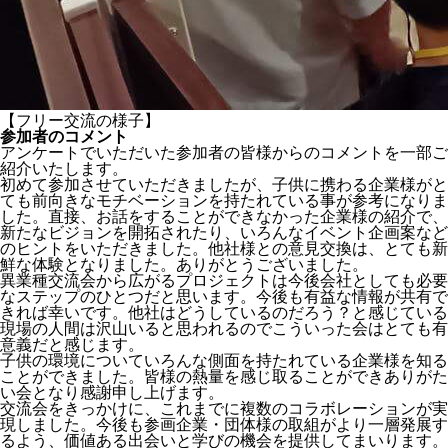
【フリー交流の様子】
参加者のコメント
アンケートでいただいた参加者の皆様からのコメントを一部ご
紹介いたします。
初めて参加させていただきましたが、子供に携わる企業様がと
ても前向きなモチベーションを持たれている事が参考になりま
した。直接、お話をすることができなかった企業様の紹介で、
新たなビジョンを開拓されたり、いろんなイベント企画案など
のヒントをいただきました。他社様との意見交換は、とても新
鮮な体験となりました。ありがとうございました。
異業種交流会から広がるプロジェクトは今後会社としても必要
なステップのひとつだと思います。今後も有益な情報が共有で
きれば幸いです。他社はどうしているのだろう？と感じている
現場の人間は沢山いると思われるのでこういった会はとても有
意義だと感じます。
子供の環境についていろんな側面を持たれている企業様を知る
ことができました。皆様の熱量を感じ取ることができありがた
い会となり感謝申し上げます。
交流会をきっかけに、これまでに複数のコラボレーションが実
現しました。今後も参画企業・団体様の取組がより一層発展す
るよう、価値ある出会いと学びの機会を提供してまいります。