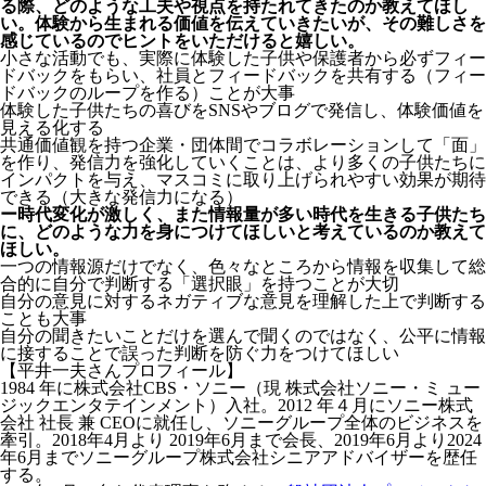
る際、どのような工夫や視点を持たれてきたのか教えてほし
い。体験から生まれる価値を伝えていきたいが、その難しさを
感じているのでヒントをいただけると嬉しい。
小さな活動でも、実際に体験した子供や保護者から必ずフィー
ドバックをもらい、社員とフィードバックを共有する（フィー
ドバックのループを作る）ことが大事
体験した子供たちの喜びをSNSやブログで発信し、体験価値を
見える化する
共通価値観を持つ企業・団体間でコラボレーションして「面」
を作り、発信力を強化していくことは、より多くの子供たちに
インパクトを与え、マスコミに取り上げられやすい効果が期待
できる（大きな発信力になる）
ー時代変化が激しく、また情報量が多い時代を生きる子供たち
に、どのような力を身につけてほしいと考えているのか教えて
ほしい。
一つの情報源だけでなく、色々なところから情報を収集して総
合的に自分で判断する「選択眼」を持つことが大切
自分の意見に対するネガティブな意見を理解した上で判断する
ことも大事
自分の聞きたいことだけを選んで聞くのではなく、公平に情報
に接することで誤った判断を防ぐ力をつけてほしい
【平井一夫さんプロフィール】
1984 年に株式会社CBS・ソニー（現 株式会社ソニー・ミ ュー
ジックエンタテインメント）入社。2012 年４月にソニー株式
会社 社長 兼 CEOに就任し、ソニーグループ全体のビジネスを
牽引。2018年4月より 2019年6月まで会長、2019年6月より2024
年6月までソニーグループ株式会社シニアアドバイザーを歴任
する。