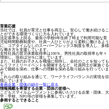
育業応援
当社では、社員が育児と仕事を両立し、安心して働き続けるこ
とができる環境づくりに力を入れています。
法定基準を上回る、最長小学校6年生終了時まで利用可能な育
児短時間勤務制度や、社員一人ひとりがより柔軟に働けるよう
に、コアタイムなしのスーパーフレックス制度を導入し、多様
な働き方を支援しています。
女性社員の育児休業取得率は100％、男性社員の取得率も年々
増加し、現在は50％に達しています。
また、社員のお子さんを職場に招待し、会社のことを知っても
らうファミリーイベントを開催するなど、社員同士が家族ぐる
みで親睦を深め、仕事への理解を深める取り組みを行っていま
す。
これらの取り組みを通じて、ワークライフバランスの実現を目
指しています。
参画企業・団体の紹介一覧に戻る
情報掲載を希望する企業・団体の皆様へ
こどもスマイルムーブメントに参画いただける企業・団体、大
学・学校、NPO等の皆様を募集しています。
参画するとできること