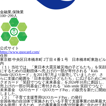
金融業,保険業
100~299人
公式サイト
https://www.quocard.com/
住所
東京都 中央区日本橋本町 2丁目４番１号 日本橋本町東急ビル
内
（１）当社では、「東日本大震災被災地の子どもたち」を笑顔
にするための活動団体へ売上げの一部が寄付される「Kids
Smile QUOカード」を2011年7月より販売していましたが、さ
らに支援の範囲を「日本全国の子どもたち」に広げるために㈱
クオカード「笑顔でつなぐ未来基金」を2024年10月に創設し、
売上げの一部が同基金に寄付される「kids smile 笑顔でつなぐ
未来基金 QUOカード・QUOカードPay」の販売を新たに開始
しました。
（２）「子育て支援専用QUOカードPay」の発行
全国各地の自治体で実施されている子育て支援事業の効果最大
化を後押しするため、その事業趣旨や配付対象者に合わせて利