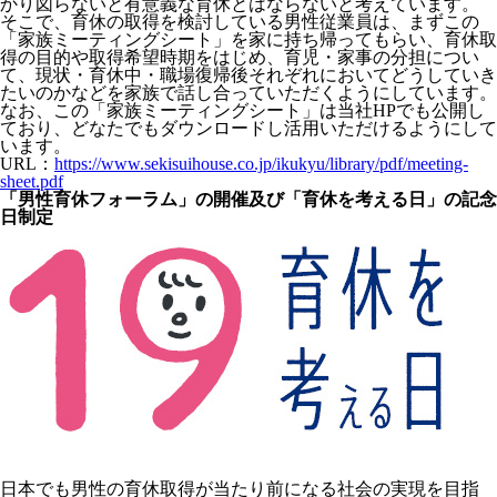
かり図らないと有意義な育休とはならないと考えています。
そこで、育休の取得を検討している男性従業員は、まずこの
「家族ミーティングシート」を家に持ち帰ってもらい、育休取
得の目的や取得希望時期をはじめ、育児・家事の分担につい
て、現状・育休中・職場復帰後それぞれにおいてどうしていき
たいのかなどを家族で話し合っていただくようにしています。
なお、この「家族ミーティングシート」は当社HPでも公開し
ており、どなたでもダウンロードし活用いただけるようにして
います。
URL：
https://www.sekisuihouse.co.jp/ikukyu/library/pdf/meeting-
sheet.pdf
「男性育休フォーラム」の開催及び「育休を考える日」の記念
日制定
日本でも男性の育休取得が当たり前になる社会の実現を目指