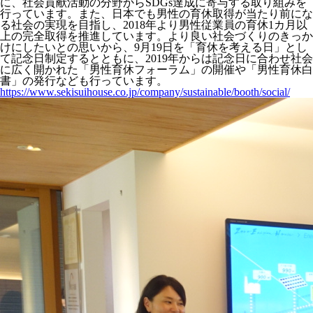
に、社会貢献活動の分野からSDGs達成に寄与する取り組みを
行っています。また、日本でも男性の育休取得が当たり前にな
る社会の実現を目指し、2018年より男性従業員の育休1カ月以
上の完全取得を推進しています。より良い社会づくりのきっか
けにしたいとの思いから、9月19日を「育休を考える日」とし
て記念日制定するとともに、2019年からは記念日に合わせ社会
に広く開かれた「男性育休フォーラム」の開催や「男性育休白
書」の発行なども行っています。
https://www.sekisuihouse.co.jp/company/sustainable/booth/social/