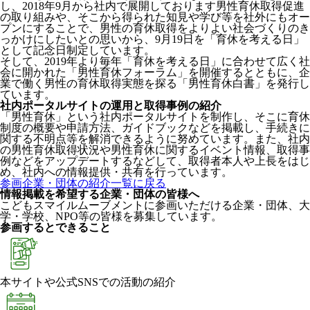
し、2018年9月から社内で展開しております男性育休取得促進
の取り組みや、そこから得られた知見や学び等を社外にもオー
プンにすることで、男性の育休取得をよりよい社会づくりのき
っかけにしたいとの思いから、9月19日を「育休を考える日」
として記念日制定しています。
そして、2019年より毎年「育休を考える日」に合わせて広く社
会に開かれた「男性育休フォーラム」を開催するとともに、企
業で働く男性の育休取得実態を探る「男性育休白書」を発行し
ています。
社内ポータルサイトの運用と取得事例の紹介
「男性育休」という社内ポータルサイトを制作し、そこに育休
制度の概要や申請方法、ガイドブックなどを掲載し、手続きに
関する不明点等を解消できるように努めています。また、社内
の男性育休取得状況や男性育休に関するイベント情報、取得事
例などをアップデートするなどして、取得者本人や上長をはじ
め、社内への情報提供・共有を行っています。
参画企業・団体の紹介一覧に戻る
情報掲載を希望する企業・団体の皆様へ
こどもスマイルムーブメントに参画いただける企業・団体、大
学・学校、NPO等の皆様を募集しています。
参画するとできること
本サイトや公式SNSでの活動の紹介