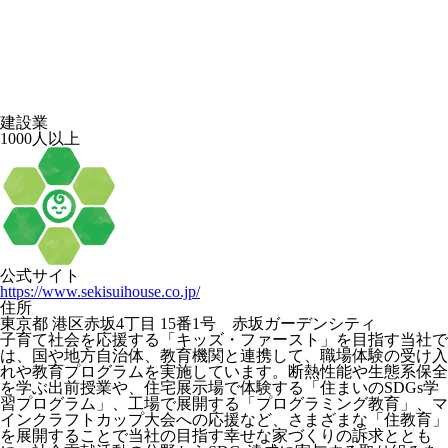
建設業
1000人以上
公式サイト
https://www.sekisuihouse.co.jp/
住所
東京都 港区赤坂4丁目 15番1号 赤坂ガーデンシティ
子育て社会を応援する「キッズ・ファースト」を目指す当社で
は、国や地方自治体、教育機関と連携して、職場体験の受け入
れや教育プログラムを実施しています。断熱性能や生態系保全
を学ぶ出前授業や、住宅展示場で体験する「住まいのSDGs学
習プログラム」、工場で展開する「プログラミング教育」、マ
インクラフトカップ大会への応援など、さまざまな「住教育」
を展開することで当社の目指す幸せな家づくりの訴求ととも