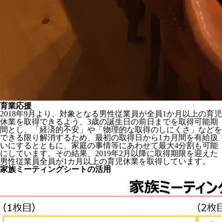
育業応援
2018年9月より、対象となる男性従業員が全員1か月以上の育児
休業を取得できるよう、3歳の誕生日の前日までを取得可能期
間とし、「経済的不安」や「物理的な取得のしにくさ」などを
できる限り解消するため、最初の取得日から1カ月間を有給扱
いにするとともに、家庭の事情等にあわせて最大4分割も可能
にしています。その結果、2019年2月以降に取得期限を迎えた
男性従業員全員が1カ月以上の育児休業を取得しています。
家族ミーティングシートの活用