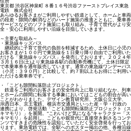
住所
東京都 渋谷区神泉町 ８番１６号渋谷ファーストプレイス東急
電鉄 株式会社
あらゆるお客さまがご利用しやすい鉄道として、ホームと車両
の段差・隙間の解消などのハード施策の推進とともに、乗車券
サービスなどのソフト施策にも取り組み、子育て世代がより安
全・安心に利用しやすい沿線を目指していきます。
～主要な取組み～
・東急線キッズパス
継続的に子育て世代の負担を軽減するため、土休日に小児の
お客さまが１００円で東急線を１日乗り降り自由でご利用いた
だける「東急線キッズパス」を発売しております。２０２４年
３月１６日(土)より東急線各駅の自動券売機にて、土休日限定
で本乗車券を通年販売しています。通常の東急線ワンデーパス
（小児：３９０円）と比較して、約７割以上もお得にご利用い
ただける乗車券です。
・「こども隙間転落防止プロジェクト」
鉄道をご利用のお客さまの安全性向上に取り組むなか、列車
とホームの隙間に転落する事象においてはこどもの割合が高い
ことがわかりました。デザイン教育研究所、大阪公立大学、
JR西日本、京王電鉄、横浜市交通局といった産・学・行政の
連携により、啓発活動「こども隙間転落防止プロジェクト（ス
キマモリ）」を展開。“こわいけど気になる”キャラクター「ス
キマモリ」を起用し、こどもや親世代に直接突き刺さるコンテ
ンツですきまの危険性を認知していただく安全啓発を行ってお
ります。東急電鉄では、全駅へのポスター掲出の他、各種沿線