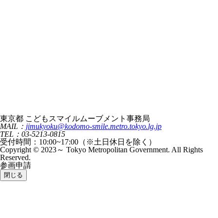
東京都 こどもスマイルムーブメント事務局
MAIL：
jimukyoku@kodomo-smile.metro.tokyo.lg.jp
TEL：03-5213-0815
受付時間：10:00~17:00（※土日休日を除く）
Copyright © 2023～ Tokyo Metropolitan Government. All Rights
Reserved.
参画申請
閉じる