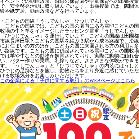
イベントでの動画放映、沿線の保育園や学童保育への出張授業
で、安全啓発活動に取り組んでいます。出張授業では、隙間体
験や紙芝居、動画放映などを行っています。
・こどもの国線「うしでんしゃ・ひつじでんしゃ」
こどもの国線では、こどもの国の園内にある雪印こどもの国
牧場の牛と羊をイメージしたラッピング電車「うしでんしゃ」
「ひつじでんしゃ」を運行しています。こどもの国線は田園都
市線長津田駅とこどもの国駅を結ぶ３駅から成る路線で、沿線
にお住まいの方のほか、こどもの国に来園される方の利用も多
い路線です。こどもの国に併設されている雪印こどもの国牧場
では羊や牛などの動物が飼育されており、実際に動物に触れ合
い、バター作りや乗馬、乳搾りなど、さまざまな体験ができま
す。「うしでんしゃ」と「ひつじでんしゃ」の内装にはうしと
ひつじの足跡などを施し、動物たちをより身近に感じていただ
ける牧場気分をお楽しみいただけます。
この企業による「子供に関する取組」のWEBページはこちら