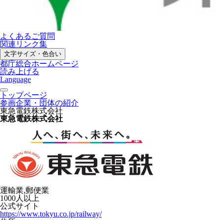
よくあるご質問
関連リンク集
文字サイズ・色合い
都庁総合ホームページ
読み上げる
Language
トップページ
参画企業・団体の紹介
東急電鉄株式会社
東急電鉄株式会社
運輸業,郵便業
1000人以上
公式サイト
https://www.tokyu.co.jp/railway/