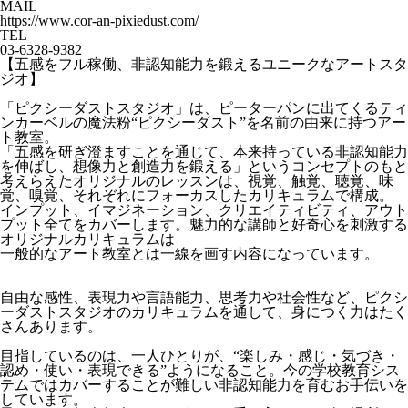
MAIL
https://www.cor-an-pixiedust.com/
TEL
03-6328-9382
【五感をフル稼働、非認知能力を鍛えるユニークなアートスタ
ジオ】
「ピクシーダストスタジオ」は、ピーターパンに出てくるティ
ンカーベルの魔法粉“ピクシーダスト”を名前の由来に持つアー
ト教室。
「五感を研ぎ澄ますことを通じて、本来持っている非認知能力
を伸ばし、想像力と創造力を鍛える」というコンセプトのもと
考えらえたオリジナルのレッスンは、視覚、触覚、聴覚、味
覚、嗅覚、それぞれにフォーカスしたカリキュラムで構成。
インプット、イマジネーション、クリエイティビティ、アウト
プット全てをカバーします。魅力的な講師と好奇心を刺激する
オリジナルカリキュラムは
一般的なアート教室とは一線を画す内容になっています。
自由な感性、表現力や言語能力、思考力や社会性など、ピクシ
ーダストスタジオのカリキュラムを通して、身につく力はたく
さんあります。
目指しているのは、一人ひとりが、“楽しみ・感じ・気づき・
認め・使い・表現できる”ようになること。今の学校教育シス
テムではカバーすることが難しい非認知能力を育むお手伝いを
しています。