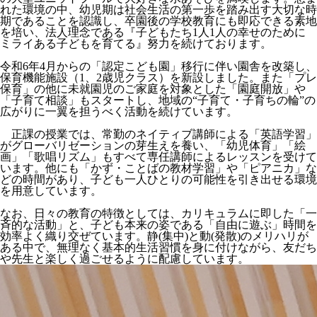
れた環境の中、幼児期は社会生活の第一歩を踏み出す大切な時
期であることを認識し、卒園後の学校教育にも即応できる素地
を培い、法人理念である『子どもたち1人1人の幸せのために
ミライある子どもを育てる』努力を続けております。
令和6年4月からの「認定こども園」移行に伴い園舎を改築し、
保育機能施設（1、2歳児クラス）を新設しました。また「プレ
保育」の他に未就園児のご家庭を対象とした「園庭開放」や
「子育て相談」もスタートし、地域の“子育て・子育ちの輪”の
広がりに一翼を担うべく活動を続けています。
正課の授業では、常勤のネイティブ講師による「英語学習」
がグローバリゼーションの芽生えを養い、「幼児体育」「絵
画」「歌唱リズム」もすべて専任講師によるレッスンを受けて
います。他にも「かず・ことばの教材学習」や「ピアニカ」な
どの時間があり、子ども一人ひとりの可能性を引き出せる環境
を用意しています。
なお、日々の教育の特徴としては、カリキュラムに即した「一
斉的な活動」と、子ども本来の姿である「自由に遊ぶ」時間を
効率よく織り交ぜています。静(集中)と動(発散)のメリハリが
ある中で、無理なく基本的生活習慣を身に付けながら、友だち
や先生と楽しく過ごせるように配慮しています。