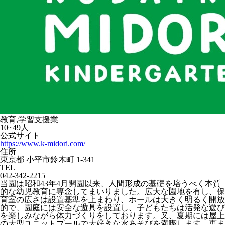
教育,学習支援業
10~49人
公式サイト
https://www.k-midori.com/
住所
東京都 小平市鈴木町 1-341
TEL
042-342-2215
当園は昭和43年4月開園以来、人間形成の基礎を培うべく本質
的な幼児教育に専念してまいりました。広大な園地を有し、保
育室の広さは設置基準を上まわり、ホールは大きく明るく開放
的で、園庭には安全な遊具を設置し、子どもたちは活発な遊び
を楽しみながら体力づくりをしております。又、夏期には屋上
の大型ユニットプールで大好きな水あそびを満喫します。恵ま