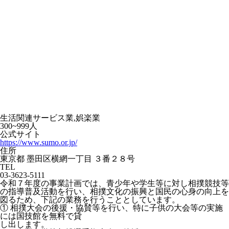
生活関連サービス業,娯楽業
300~999人
公式サイト
https://www.sumo.or.jp/
住所
東京都 墨田区横網一丁目 ３番２８号
TEL
03-3623-5111
令和７年度の事業計画では、青少年や学生等に対し相撲競技等
の指導普及活動を行い、相撲文化の振興と国民の心身の向上を
図るため、下記の業務を行うこととしています。
① 相撲大会の後援・協賛等を行い、特に子供の大会等の実施
には国技館を無料で貸
し出します。