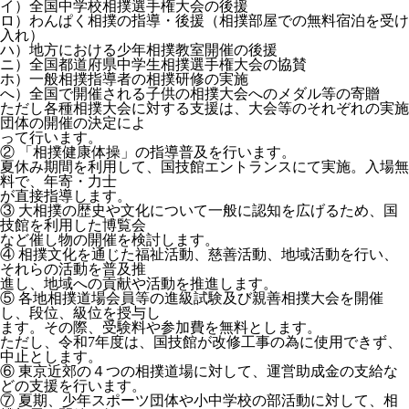
イ）全国中学校相撲選手権大会の後援
ロ）わんぱく相撲の指導・後援（相撲部屋での無料宿泊を受け
入れ）
ハ）地方における少年相撲教室開催の後援
ニ）全国都道府県中学生相撲選手権大会の協賛
ホ）一般相撲指導者の相撲研修の実施
へ）全国で開催される子供の相撲大会へのメダル等の寄贈
ただし各種相撲大会に対する支援は、大会等のそれぞれの実施
団体の開催の決定によ
って行います。
② 「相撲健康体操」の指導普及を行います。
夏休み期間を利用して、国技館エントランスにて実施。入場無
料で、年寄・力士
が直接指導します。
③ 大相撲の歴史や文化について一般に認知を広げるため、国
技館を利用した博覧会
など催し物の開催を検討します。
④ 相撲文化を通じた福祉活動、慈善活動、地域活動を行い、
それらの活動を普及推
進し、地域への貢献や活動を推進します。
⑤ 各地相撲道場会員等の進級試験及び親善相撲大会を開催
し、段位、級位を授与し
ます。その際、受験料や参加費を無料とします。
ただし、令和7年度は、国技館が改修工事の為に使用できず、
中止とします。
⑥ 東京近郊の４つの相撲道場に対して、運営助成金の支給な
どの支援を行います。
⑦ 夏期、少年スポーツ団体や小中学校の部活動に対して、相