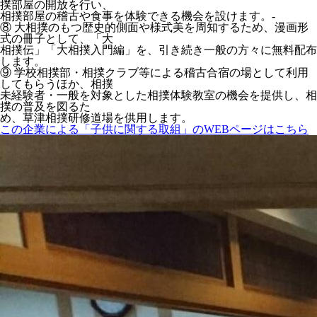
撲部屋の開放を行い、
相撲部屋の稽古や食事を体験できる機会を設けます。-
⑧ 大相撲のもつ歴史的側面や様式美を周知するため、漫画形
式の冊子として、「大
相撲伝」「大相撲入門編」を、引き続き一般の方々に無料配布
します。
⑨ 学校相撲部・相撲クラブ等による稽古合宿の場として利用
してもらうほか、相撲
未経験者・一般を対象とした相撲体験教室の機会を提供し、相
撲の普及を図るた
め、草津相撲研修道場を供用します。
この企業による「子供に関する取組」のWEBページはこちら