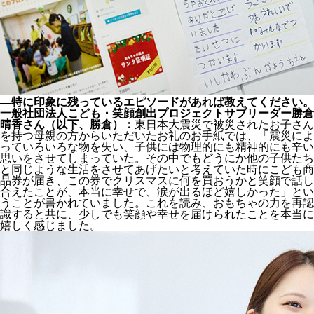
―特に印象に残っているエピソードがあれば教えてください。
一般社団法人こども・笑顔創出プロジェクトサブリーダー勝倉
晴香さん（以下、勝倉）：
東日本大震災で被災されたお子さん
を持つ母親の方からいただいたお礼のお手紙では、「震災によ
っていろいろな物を失い、子供には物理的にも精神的にも辛い
思いをさせてしまっていた。その中でもどうにか他の子供たち
と同じような生活をさせてあげたいと考えていた時にこども商
品券が届き、この券でクリスマスに何を買おうかと笑顔で話し
合えたことが、本当に幸せで、涙が出るほど嬉しかった」とい
うことが書かれていました。これを読み、おもちゃの力を再認
識すると共に、少しでも笑顔や幸せを届けられたことを本当に
嬉しく感じました。