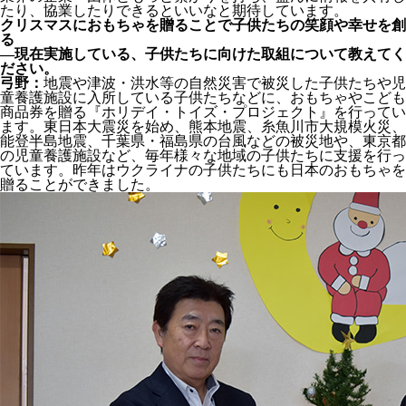
たり、協業したりできるといいなと期待しています。
クリスマスにおもちゃを贈ることで子供たちの笑顔や幸せを創
る
―現在実施している、子供たちに向けた取組について教えてく
ださい。
弓野：
地震や津波・洪水等の自然災害で被災した子供たちや児
童養護施設に入所している子供たちなどに、おもちゃやこども
商品券を贈る『ホリデイ・トイズ・プロジェクト』を行ってい
ます。東日本大震災を始め、熊本地震、糸魚川市大規模火災、
能登半島地震、千葉県・福島県の台風などの被災地や、東京都
の児童養護施設など、毎年様々な地域の子供たちに支援を行っ
ています。昨年はウクライナの子供たちにも日本のおもちゃを
贈ることができました。