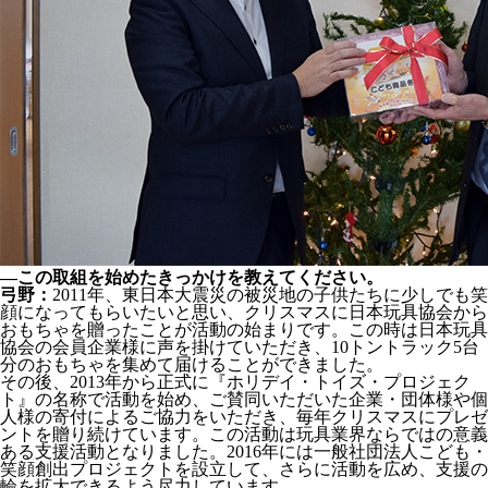
―この取組を始めたきっかけを教えてください。
弓野：
2011年、東日本大震災の被災地の子供たちに少しでも笑
顔になってもらいたいと思い、クリスマスに日本玩具協会から
おもちゃを贈ったことが活動の始まりです。この時は日本玩具
協会の会員企業様に声を掛けていただき、10トントラック5台
分のおもちゃを集めて届けることができました。
その後、2013年から正式に『ホリデイ・トイズ・プロジェク
ト』の名称で活動を始め、ご賛同いただいた企業・団体様や個
人様の寄付によるご協力をいただき、毎年クリスマスにプレゼ
ントを贈り続けています。この活動は玩具業界ならではの意義
ある支援活動となりました。2016年には一般社団法人こども・
笑顔創出プロジェクトを設立して、さらに活動を広め、支援の
輪を拡大できるよう尽力しています。