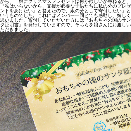
から、「娘にクリスマスプレゼントは何が欲しいか尋ねると、
『私はいらないから、支援が必要な子供たちに私の分のプレゼ
ントをあげたい』と答えたので、娘の分として寄付したい」と
いうものでした。これにはメンバー一同とても感動し、嬉しく
思いました。寄付していただいた方には『おもちゃの国のサン
タ証明書』を発行していますので、そちらを娘さんにお渡しい
ただきました。