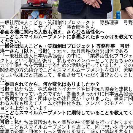
一般社団法人こども・笑顔創出プロジェクト 専務理事 弓野
淳一さん（左）、サブリーダー勝倉晴香さん
参画を機に関わる人数も増え、さらなる活性化へ
―こどもスマイルムーブメントに参画されたきっかけを教えて
ください。
一般社団法人こども・笑顔創出プロジェクト 専務理事 弓野
淳一さん（以下、弓野）：
元々、玩具業界の外郭団体である
『一般社団法人日本玩具協会』の中に、「業界活性化プロジェ
クト」という取組があり、私もそのメンバーとしておもちゃの
力で子供たちを元気にするための活動を行っていました。その
関係者の方の紹介でこどもスマイルムーブメントを知り、素晴
らしい取組だと共感して、参画させていただく運びとなりまし
た。
―参画されてから、何か変化はありましたか？
弓野：
私たちは、株式会社トイカードや日本玩具協会と連携し
て事業を行っているのですが、参画をきっかけに日本玩具協会
に所属する企業・団体からの注目度が上がりました。事業に関
わる人数も増えてチームが活性化され、メンバーのモチベーシ
ョンも上がっています。
―こどもスマイルムーブメントに期待していることを教えてく
ださい。
弓野：
私たちは普段おもちゃ業界の中で事業を行っております
が、こどもスマイルムーブメントを通して、同じ想いを持つ他
業界の企業・団体ともっと繋がりを持ち、盛んに情報を共有し