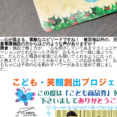
―心が温まる、素敵なエピソードですね！ 被災地以外の、児
童養護施設の方からはどのような声がありますか？
勝倉：
施設で働く方が、「心を閉ざしていてあまりコミュニケ
ーションがとれなかった子供が、おもちゃで一緒に遊ぶうち
に、だんだんと職員や友達に心を開いてくれるようになった」
と教えてくださったことがありました。このお話を聞いて、お
もちゃには子供の心を動かすパワーがあると改めて感じまし
た。