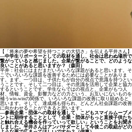
【「将来の夢や希望を持つことの大切さ」を伝える平井さん】
―中学生リポーターとしての取材を通し、社会は思わぬ場所で
繋がっていると感じました。企業が繋がることで、どのような
良いことがあると思いますか？（森田）
平井：社会にはまだまだいろいろな課題があると思います。そ
こでいろいろな課題を改善するためには必要なことがありま
す。まず、一つ目は、子供たちが自分の視点で意識を持つとい
うことです。そして二つ目は、その意識を活用して企業と協力
するということです。学生ならではの視点と、企業がもつ人
材、情報、資金、影響力などの力という、お互いにないものを
補うwin-winの関係で、いろいろな課題の改善に取り組めると
思います。そして、達成感も得られ、どんどん社会課題の改善
に向かわせることができると思います。
―参画企業・団体への取材を通して、こどもスマイルムーブメ
ントに期待することとして「企業・団体がもっと直接子供たち
と触れ合える機会を作っていって欲しい」ということをお聞き
しました。平井さんはアンバサダーとして今後この取組がどの
ような形で広まってほしいですか？（伊東）