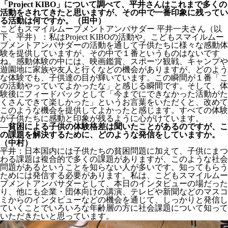
「Project KIBO」について調べて、平井さんはこれまで多くの
活動をされてきたと思いますが、その中で一番印象に残ってい
る活動は何ですか。（田中）
こどもスマイルムーブメントアンバサダー 平井一夫さん（以
下、平井）：私はProject KIBOの活動や、こどもスマイルムー
ブメントアンバサダーの活動を通して子供たちに様々な感動体
験を提供していますが、その中で１番というものはないです
ね。感動体験の中には、映画鑑賞、スポーツ観戦、キャンプや
遊園地に家族や友人と行くなどの機会がありますが、どのよう
な体験でも、子供達の目が輝いています。この瞬間が１番「こ
の活動やっていてよかったな」と感じる瞬間です。そして、体
験後にフィードバックとして「今までにできなかった活動がた
くさんできて楽しかった」というお言葉をいただくと、改めて
このような機会を提供してよかったと感じます。すべての体験
が子供たちに感動と印象が残るように心がけています。
―貧困による子供の体験格差は聞いたことがあるのですが、こ
の課題を解決するために、どのような発信をしていますか。
（中村）
平井：日本国内には子供たちの貧困問題に加えて、子供にまつ
わる課題は複合的で多くの課題がありますが、このような社会
問題があるということを知らない人が多いです。知ってもらう
ためには発信する必要があります。私は、こどもスマイルムー
ブメントアンバサダーとして、本日のインタビューの場だった
り、他にも企業・団体向けの講演、テレビや新聞などのマスコ
ミからのインタビューなどの機会を通じて、しっかりと発信し
ていくことでいろいろな年齢層の方に社会課題について知って
いただきたいと思っています。