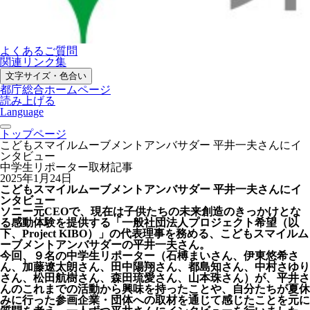
よくあるご質問
関連リンク集
文字サイズ・色合い
都庁総合ホームページ
読み上げる
Language
トップページ
こどもスマイルムーブメントアンバサダー 平井一夫さんにイ
ンタビュー
中学生リポーター取材記事
2025年1月24日
こどもスマイルムーブメントアンバサダー 平井一夫さんにイ
ンタビュー
ソニー元CEOで、現在は子供たちの未来創造のきっかけとな
る感動体験を提供する「一般社団法人プロジェクト希望（以
下、Project KIBO）」の代表理事を務める、こどもスマイルム
ーブメントアンバサダーの平井一夫さん。
今回、９名の中学生リポーター（石榑まいさん、伊東悠希さ
ん、加藤遼太朗さん、田中陽翔さん、都島知さん、中村さゆり
さん、松田航樹さん、森田琉愛さん、山本珠さん）が、平井さ
んのこれまでの活動から興味を持ったことや、自分たちが夏休
みに行った参画企業・団体への取材を通じて感じたことを元に