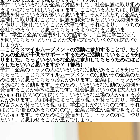
平井：いろいろな人が企業と対話をして、社会課題に取り組め
るようになってほしいと考えます。ここにいる人たちは、問題
意識を持っている方が多いと思います。そんな人たちと企業が
連携して取り組むことで、課題を解決できたという成功例を多
く作り、周知していくことが大事です。それにより、「うちの
会社もやろう！」と思ってもらえるようになると思いま
す。“学生と企業で連携をして対話する”、“企業に学生のほう
を向いてもらう”ということが大事になっていくのではないで
しょうか。
―こどもスマイルムーブメントの活動に参加することで、たく
さんの企業が子供をサポートするために活動していることを知
りました。もっといろいろな企業に参加してもらうためにはど
うしたらいいと思いますか？（都島）
平井：企業のトップの人にいろいろな活動があることを知って
もらって、こどもスマイルムーブメントの活動がその企業のた
めに良いと思ってもらう必要があります。企業は、トップがや
る気になると動きます。そのため、いろいろな活動の成功例を
発信することが非常に重要です。社会課題というのは大人だけ
が考えればいいのではなくて、いろいろな立場の人が考える必
要があります。人は年齢によって違う視点を持っており、学生
の皆さんが持っている視点は、学生にしかないものです。それ
はとても価値のあるものなので、企業と学生が連携できるとよ
いと考えます。そのためにも発信をして、トップの方に「やり
たい！」と思わせることが重要でしょう。