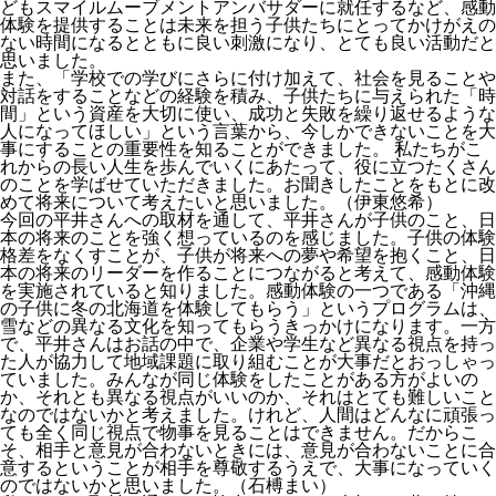
どもスマイルムーブメントアンバサダーに就任するなど、感動
体験を提供することは未来を担う子供たちにとってかけがえの
ない時間になるとともに良い刺激になり、とても良い活動だと
思いました。
また、「学校での学びにさらに付け加えて、社会を見ることや
対話をすることなどの経験を積み、子供たちに与えられた「時
間」という資産を大切に使い、成功と失敗を繰り返せるような
人になってほしい」という言葉から、今しかできないことを大
事にすることの重要性を知ることができました。 私たちがこ
れからの長い人生を歩んでいくにあたって、役に立つたくさん
のことを学ばせていただきました。お聞きしたことをもとに改
めて将来について考えたいと思いました。（伊東悠希）
今回の平井さんへの取材を通して、平井さんが子供のこと、日
本の将来のことを強く想っているのを感じました。子供の体験
格差をなくすことが、子供が将来への夢や希望を抱くこと、日
本の将来のリーダーを作ることにつながると考えて、感動体験
を実施されていると知りました。感動体験の一つである「沖縄
の子供に冬の北海道を体験してもらう」というプログラムは、
雪などの異なる文化を知ってもらうきっかけになります。一方
で、平井さんはお話の中で、企業や学生など異なる視点を持っ
た人が協力して地域課題に取り組むことが大事だとおっしゃっ
ていました。みんなが同じ体験をしたことがある方がよいの
か、それとも異なる視点がいいのか、それはとても難しいこと
なのではないかと考えました。けれど、人間はどんなに頑張っ
ても全く同じ視点で物事を見ることはできません。だからこ
そ、相手と意見が合わないときには、意見が合わないことに合
意するということが相手を尊敬するうえで、大事になっていく
のではないかと思いました。（石榑まい）