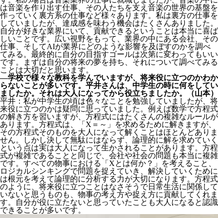
は音楽を作り出す仕事、その人たちを支え音楽の世界の基盤を
作っていく裏方系の仕事など様々あります。私は裏方の仕事を
していましたが、達成感を味わう機会はたくさんありました。
自分が好きな業界にいて、貢献できるということは本当に喜ば
しいことです。広い視野をもって、業界の中にある会社、その
仕事、そしてAIが業界にどのような影響を及ぼすのかを調べ
てみる。最終的に自分の目指すゴールは次第に変わってもいい
です。まずは自分の将来の夢を持ち、それについて調べてみる
ことは大切だと思います。
―学校で様々な教科を学んでいますが、将来役に立つのかわか
らないことが多いです。平井さんは、中学生の時に何をしてい
ましたか。それは大人になってから役立ちましたか。（山本）
平井：私が中学生の頃は色々なことを勉強していましたが、将
来役に立つのかは疑問に思っていました。例えば数学で方程式
の解き方を習いますが、方程式にはたくさんの複雑なルールが
あります。方程式は、「X＝～」を求めるために解きますが、
その方程式そのものを大人になって解くことはほとんどありま
せん。しかし決して無駄にはならず、論理的に解を求めていく
という点は実は大人になって生かされることがあります。方程
式が複雑であることと同じで、会社や社会の問題も本当に複雑
です。すべての物事における「Xとは何か？」を考えること、
ロジカルシンキングで問題を捉えていき、解決していくために
は根元を考えて論理的に分析する力が大切になります。方程式
のように、将来役に立つことはなさそうで日常生活に関係して
いないと思うものも、物事の考え方や捉え方に貢献してくれま
す。自分が役に立たないと思っていたことも大人になると認識
できることが多いです。