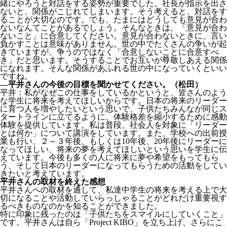
緒にやろうと対話をする姿勢が重要でした。社長が指示を出さ
ないと、関係がこじれてしまいます。そう考えると、対話をす
ることが大切なのです。でも、たまにはどうしても意見が合わ
ないなんてことがあるでしょう。そんなときは、「意見が合わ
ないこと」に合意してください。意見が合わないときに、言い
負かすことは意味がありません。世の中でたくさんの争いが起
きていますが、争うのではなく「合意しないことに合意すべ
き」だと思います。そうすることでお互いが尊敬しあえる関係
になれます。そんな関係があふれる世の中になっていくといい
ですね。
―平井さんの今後の目標を聞かせてください。（松田）
平井：私がなぜこの仕事をしているかというと、皆さんのよう
な学生に将来を考えてほしいからです。日本の将来のリーダー
に育つ人を増やしたいという思いで、子供たちみんなが同じス
タートラインに立てるように、体験格差を縮小するために感動
体験を提供しています。私は普段、社会人を対象に「リーダー
とは何か」について講演をしています。また、学校への出前授
業も行い、２～３年後、もしくは10年後、20年後にリーダーに
なってほしい、将来の夢を考えてほしいという思いを学生に伝
えています。今後も多くの人に将来に夢や希望をもってもら
う、そして日本のリーダーになってもらうための活動をしてい
きたいと考えています。
平井さんの取材を終えた感想
平井さんへの取材を通して、私達中学生の将来を考える上で大
切になることや活動していらっしゃることがどれだけ重要視す
るべきものなのかを知ることができました。
特に印象に残ったのは「子供たちをスマイルにしていくこと」
です。平井さんは自ら「Project KIBO」を立ち上げ、さらにこ