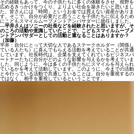
その経験もあって、今の子供たちに多くの体験をさせ、視野を
広めるきっかけをつくり、よりよい社会を築きたいと思いまし
た。皆さんには「時間」というお金では買えない資産がありま
す。そこで、自分が必要だと思うことを子供たちに伝えるため
にこどもスマイルムーブメントアンバサダーに就任しました。
―平井さんはソニーの社長などを経験されたと思いますが、そ
のころの活動や意識していたことで、こどもスマイルムーブメ
ントアンバサダーとしての活動と重なることはありますか？
（加藤）
平井：自分にとって大切な人であるステークホルダー（関係し
ている人たち）に喜んでもらえる活動を考えていることが共通
しています。社長時代は、企業を支えてくれているビジネスパ
ートナーたちに自分がどのような影響を与えるかを考えていま
した。同じように、今は多くの子供たちにスマイルを与えられ
ているかを考えて活動しています。このように、今までの活動
と今行っている活動で共通していることは、自分を重視するの
ではなく、相手を重視しているということです。