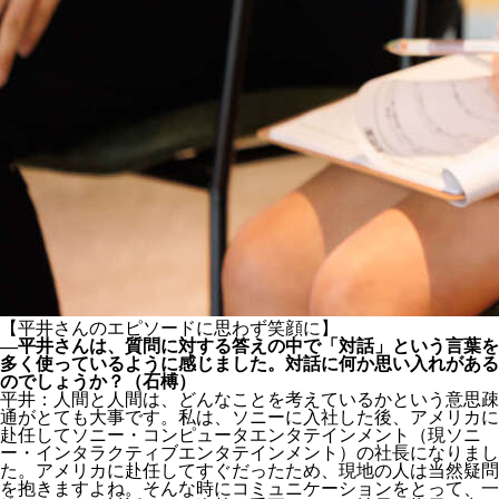
【平井さんのエピソードに思わず笑顔に】
―平井さんは、質問に対する答えの中で「対話」という言葉を
多く使っているように感じました。対話に何か思い入れがある
のでしょうか？（石榑）
平井：人間と人間は、どんなことを考えているかという意思疎
通がとても大事です。私は、ソニーに入社した後、アメリカに
赴任してソニー・コンピュータエンタテインメント（現ソニ
ー・インタラクティブエンタテインメント）の社長になりまし
た。アメリカに赴任してすぐだったため、現地の人は当然疑問
を抱きますよね。そんな時にコミュニケーションをとって、一