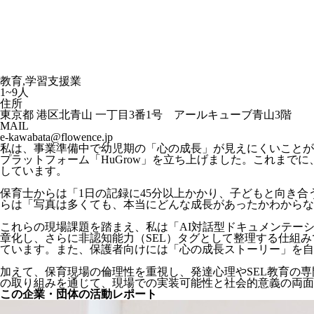
教育,学習支援業
1~9人
住所
東京都 港区北青山 一丁目3番1号 アールキューブ青山3階
MAIL
e-kawabata@flowence.jp
私は、事業準備中で幼児期の「心の成長」が見えにくいことが
プラットフォーム「HuGrow」を立ち上げました。これまで
しています。
保育士からは「1日の記録に45分以上かかり、子どもと向き
らは「写真は多くても、本当にどんな成長があったかわからな
これらの現場課題を踏まえ、私は「AI対話型ドキュメンテー
章化し、さらに非認知能力（SEL）タグとして整理する仕組み
ています。また、保護者向けには「心の成長ストーリー」を自
加えて、保育現場の倫理性を重視し、発達心理やSEL教育の
の取り組みを通じて、現場での実装可能性と社会的意義の両面
この企業・団体の活動レポート