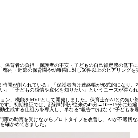
、保育者の負担・保護者の不安・子どもの自己肯定感の低下に
に、都内・近郊の保育園や幼稚園に対し50件以上のヒアリング
合う時間が削られている」「保護者向け連絡帳が形式的になり、
い」「子どもの感情や変化を知りたい」というニーズが得られ
ション」機能をMVPとして開発しました。保育士がAIとの短
です。初期検証では、記録時間が従来の45分→10〜15分に
動生成する仕組みを導入し、単なる“報告”ではなく“子どもを
専門家の助言を受けながらプロトタイプを改善し、AIが不適切
を確かめてきました。