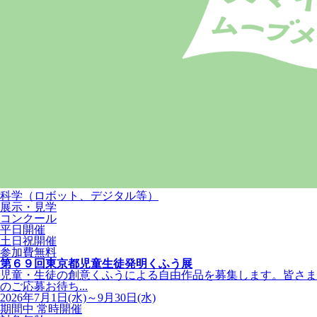
科学（ロボット、デジタル等）
展示・見学
コンクール
平日開催
土日祝開催
参加費無料
第６９回東京都児童生徒発明くふう展
児童・生徒の創意くふうによる自由作品を募集します。皆さま
のご応募お待ち...
2026年7月1日(水)～9月30日(水)
期間中 常時開催