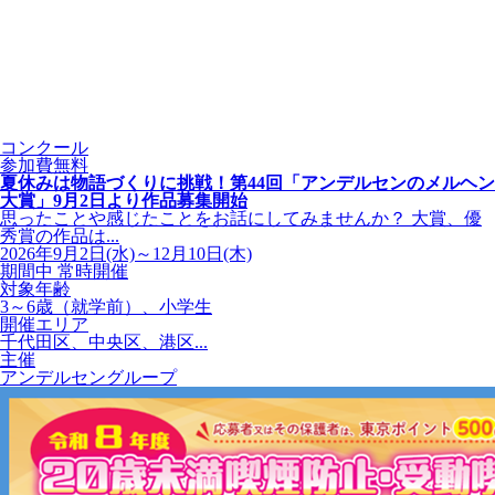
コンクール
参加費無料
夏休みは物語づくりに挑戦！第44回「アンデルセンのメルヘン
大賞」9月2日より作品募集開始
思ったことや感じたことをお話にしてみませんか？ 大賞、優
秀賞の作品は...
2026年9月2日(水)～12月10日(木)
期間中 常時開催
対象年齢
3～6歳（就学前）、小学生
開催エリア
千代田区、中央区、港区...
主催
アンデルセングループ