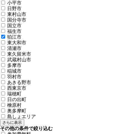
小平市
日野市
東村山市
国分寺市
国立市
福生市
狛江市
東大和市
清瀬市
東久留米市
武蔵村山市
多摩市
稲城市
羽村市
あきる野市
西東京市
瑞穂町
日の出町
檜原村
奥多摩町
島しょエリア
さらに表示
その他の条件で絞り込む