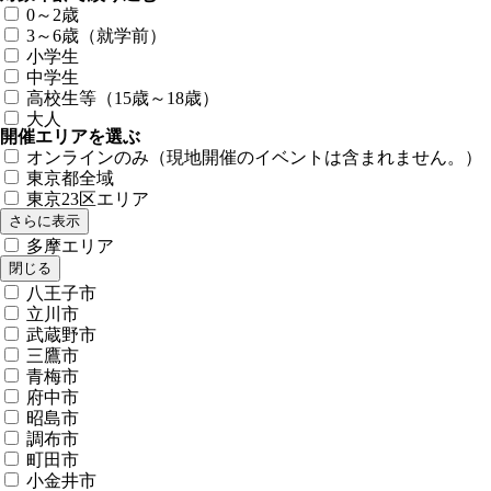
0～2歳
3～6歳（就学前）
小学生
中学生
高校生等（15歳～18歳）
大人
開催エリアを選ぶ
オンラインのみ（現地開催のイベントは含まれません。）
東京都全域
東京23区エリア
さらに表示
多摩エリア
閉じる
八王子市
立川市
武蔵野市
三鷹市
青梅市
府中市
昭島市
調布市
町田市
小金井市