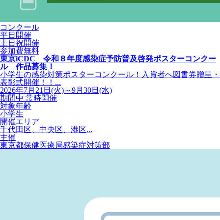
コンクール
平日開催
土日祝開催
参加費無料
東京iCDC 令和８年度感染症予防普及啓発ポスターコンクー
ル 作品募集！
小学生の感染対策ポスターコンクール！入賞者へ図書券贈呈・
表彰式開催！！...
2026年7月21日(火)～9月30日(水)
期間中 常時開催
対象年齢
小学生
開催エリア
千代田区、中央区、港区...
主催
東京都保健医療局感染症対策部