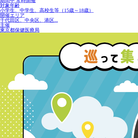
期間中 常時開催
対象年齢
小学生、中学生、高校生等（15歳～18歳）
開催エリア
千代田区、中央区、港区...
主催
東京都保健医療局