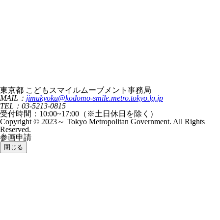
東京都 こどもスマイルムーブメント事務局
MAIL：
jimukyoku@kodomo-smile.metro.tokyo.lg.jp
TEL：03-5213-0815
受付時間：10:00~17:00（※土日休日を除く）
Copyright © 2023～ Tokyo Metropolitan Government. All Rights
Reserved.
参画申請
閉じる