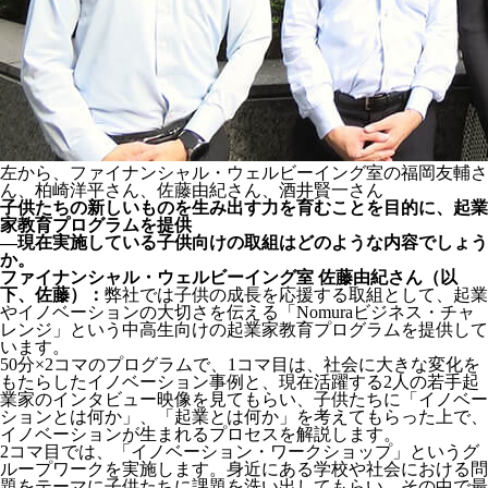
左から、ファイナンシャル・ウェルビーイング室の福岡友輔さ
ん、柏崎洋平さん、佐藤由紀さん、酒井賢一さん
子供たちの新しいものを生み出す力を育むことを目的に、起業
家教育プログラムを提供
―現在実施している子供向けの取組はどのような内容でしょう
か。
ファイナンシャル・ウェルビーイング室 佐藤由紀さん（以
下、佐藤）：
弊社では子供の成長を応援する取組として、起業
やイノベーションの大切さを伝える「Nomuraビジネス・チャ
レンジ」という中高生向けの起業家教育プログラムを提供して
います。
50分×2コマのプログラムで、1コマ目は、社会に大きな変化を
もたらしたイノベーション事例と、現在活躍する2人の若手起
業家のインタビュー映像を見てもらい、子供たちに「イノベー
ションとは何か」、「起業とは何か」を考えてもらった上で、
イノベーションが生まれるプロセスを解説します。
2コマ目では、「イノベーション・ワークショップ」というグ
ループワークを実施します。身近にある学校や社会における問
題をテーマに子供たちに課題を洗い出してもらい、その中で最