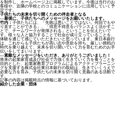
を制作し、ホームページ上に掲載しています。今後は当行のお
客様や、近隣の学校とのコミュニケーションに活用していく予
定です。
子供たちの未来を切り開くための伴走者となる
―最後に、子供たちへのメッセージをお願いいたします。
竹内：
子供たちには、「失敗は悪いことではない。何回でもや
り直すことができる」、「得意不得意をバランスよく活かすこ
とで、チームワークが発揮される」ということを伝えたいで
す。様々な人と協力することで社会が成り立っていることを、
体験を通じて感じていただきたいと思っています。東日本銀行
は、これからも子供たちが高い志や意欲を持ち、厳しい挑戦の
時代を乗り越えて、未来を切り開いていく力を育むためのお手
伝いをしてまいります。
―素敵なメッセージをいただき、ありがとうございました！
将来の起業家育成及び社会で力強く生きていく力を養うことを
目的とした、起業家教育プログラムによるアクティブラーニン
グを支援する株式会社東日本銀行の取組は、生きていくうえで
必要な力を育み、子供たちの未来を切り開く意義のある活動で
す。
記事の内容は掲載時点の情報に基づいております。
紹介した企業・団体