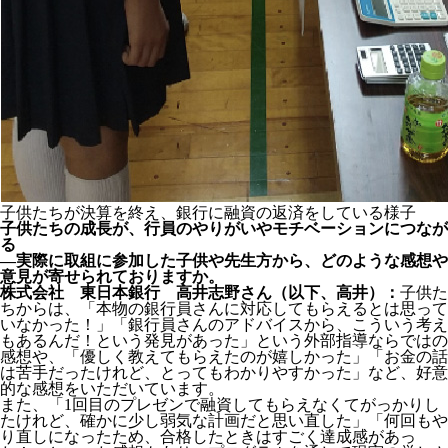
子供たちが決算を終え、銀行に融資の返済をしている様子
子供たちの成長が、行員のやりがいやモチベーションにつなが
る
―実際に取組に参加した子供や先生方から、どのような感想や
意見が寄せられておりますか。
株式会社 東日本銀行 高井志野さん（以下、高井）：
子供た
ちからは、「本物の銀行員さんに対応してもらえるとは思って
いなかった！」「銀行員さんのアドバイスから、こういう考え
もあるんだ！という発見があった」という外部指導ならではの
感想や、「優しく教えてもらえたのが嬉しかった」「お金の話
は苦手だったけれど、とってもわかりやすかった」など、好意
的な感想をいただいています。
また、「1回目のプレゼンで融資してもらえなくてがっかりし
たけれど、確かに少し弱気な計画だと思い直した」「何回もや
り直しになったため、合格したときはすごく達成感があっ