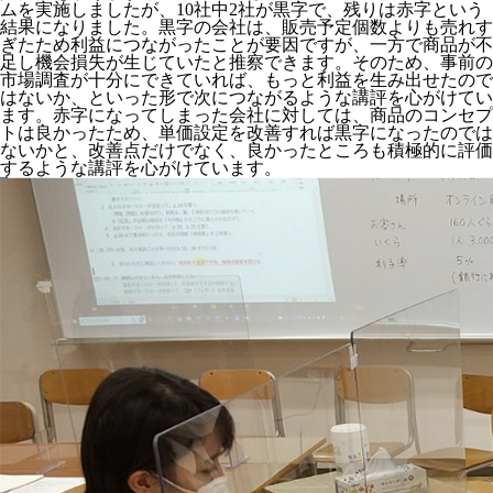
ムを実施しましたが、10社中2社が黒字で、残りは赤字という
結果になりました。黒字の会社は、販売予定個数よりも売れす
ぎたため利益につながったことが要因ですが、一方で商品が不
足し機会損失が生じていたと推察できます。そのため、事前の
市場調査が十分にできていれば、もっと利益を生み出せたので
はないか、といった形で次につながるような講評を心がけてい
ます。赤字になってしまった会社に対しては、商品のコンセプ
トは良かったため、単価設定を改善すれば黒字になったのでは
ないかと、改善点だけでなく、良かったところも積極的に評価
するような講評を心がけています。