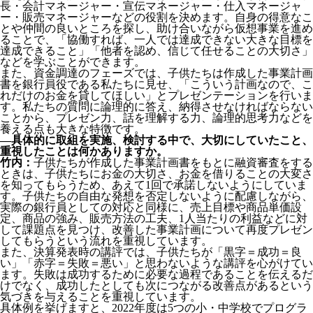
長・会計マネージャー・宣伝マネージャー・仕入マネージャ
ー・販売マネージャーなどの役割を決めます。自身の得意なこ
とや仲間の良いところを探し、助け合いながら仮想事業を進め
ることで、「協働すれば、一人では達成できない大きな目標を
達成できること」「他者を認め、信じて任せることの大切さ」
などを学ぶことができます。
また、資金調達のフェーズでは、子供たちは作成した事業計画
書を銀行員役である私たちに見せ、「こういう計画なので、こ
れだけのお金を貸してほしい」とプレゼンテーションを行いま
す。私たちの質問に論理的に答え、納得させなければならない
ことから、プレゼン力、話を理解する力、論理的思考力などを
養える点も大きな特徴です。
―具体的に取組を実施、検討する中で、大切にしていたこと、
重視したことは何かありますか。
竹内：
子供たちが作成した事業計画書をもとに融資審査をする
ときは、子供たちにお金の大切さ、お金を借りることの大変さ
を知ってもらうため、あえて1回で承諾しないようにしていま
す。子供たちの自由な発想を否定しないように配慮しながら、
実際の銀行員としての対応と同様に、売上目標や商品単価設
定、商品の強み、販売方法の工夫、1人当たりの利益などに対
して課題点を見つけ、改善した事業計画について再度プレゼン
してもらうという流れを重視しています。
また、決算発表時の講評では、子供たちが「黒字＝成功＝良
い」「赤字＝失敗＝悪い」と思わないような講評を心がけてい
ます。失敗は成功するために必要な過程であることを伝えるだ
けでなく、成功したとしても次につながる改善点があるという
気づきを与えることを重視しています。
具体例を挙げますと、2022年度は5つの小・中学校でプログラ