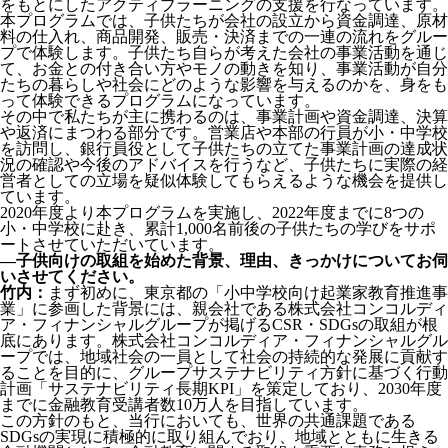
をもとにしたアクティブラーニングの支援を行なっています。
本プログラムでは、子供たちが会社の設立から資金調達、原材
料の仕入れ、商品開発、販売・決済までの一連の流れをグルー
プで体験します。子供たち自らが考えた会社の事業活動を通じ
て、お金との付き合い方やモノの動きを知り、事業活動が自分
たちの暮らしや社会にどのような影響を与えるのかを、身をも
って体験できるプログラムになっています。
その中で私たちが主に携わるのは、事業計画や資金調達、決算
や返済にまつわる部分です。営業店や本部の行員が小・中学校
を訪問し、銀行員役として子供たちの立てた事業計画の達成状
況の確認や今後のアドバイスを行うなど、子供たちに実際の経
営者としての立場を疑似体験してもらえるような機会を提供し
ています。
2020年度より本プログラムを実施し、2022年度までに8つの
小・中学校に赴き、累計1,000名前後の子供たちの学びをサポ
ートさせていただいています。
―子供向けの取組を始めた背景、理由、きっかけについてお伺
いさせてください。
竹内：
まず初めに、東京都の「小中学校向け起業家教育推進事
業」に参画した背景には、親会社である株式会社コンコルディ
ア・フィナンシャルグループが掲げるCSR・SDGsの取組が根
底にあります。株式会社コンコルディア・フィナンシャルグル
ープでは、地域社会の一員として社会の持続的な発展に貢献す
ることを目的に、グループサステナビリティ方針に基づく行動
計画「サステナビリティ長期KPI」を策定しており、2030年度
までに金融教育受講者数10万人を目指しています。
この方針のもと、当行においても、世界の共通課題である
SDGsの実現に積極的に取り組んでおり、地域とともに生きる