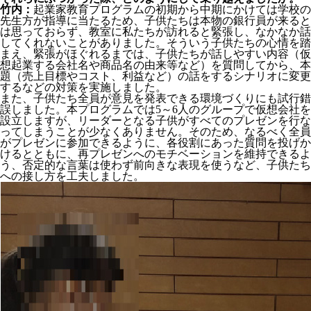
竹内：
起業家教育プログラムの初期から中期にかけては学校の
先生方が指導に当たるため、子供たちは本物の銀行員が来ると
は思っておらず、教室に私たちが訪れると緊張し、なかなか話
してくれないことがありました。そういう子供たちの心情を踏
まえ、緊張がほぐれるまでは、子供たちが話しやすい内容（仮
想起業する会社名や商品名の由来等など）を質問してから、本
題（売上目標やコスト、利益など）の話をするシナリオに変更
するなどの対策を実施しました。
また、子供たち全員が意見を発表できる環境づくりにも試行錯
誤しました。本プログラムでは5～6人のグループで仮想会社を
設立しますが、リーダーとなる子供がすべてのプレゼンを行な
ってしまうことが少なくありません。そのため、なるべく全員
がプレゼンに参加できるように、各役割にあった質問を投げか
けるとともに、再プレゼンへのモチベーションを維持できるよ
う、否定的な言葉は使わず前向きな表現を使うなど、子供たち
への接し方を工夫しました。