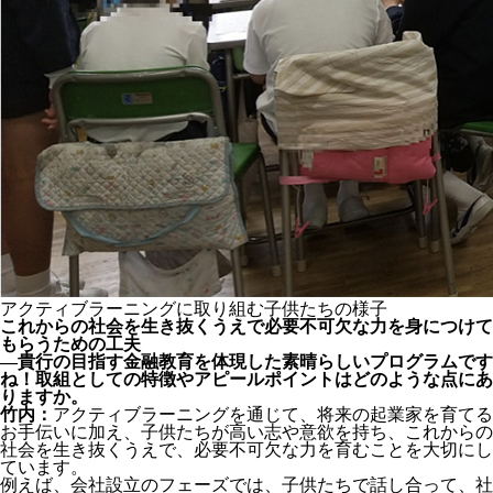
アクティブラーニングに取り組む子供たちの様子
これからの社会を生き抜くうえで必要不可欠な力を身につけて
もらうための工夫
―貴行の目指す金融教育を体現した素晴らしいプログラムです
ね！取組としての特徴やアピールポイントはどのような点にあ
りますか。
竹内：
アクティブラーニングを通じて、将来の起業家を育てる
お手伝いに加え、子供たちが高い志や意欲を持ち、これからの
社会を生き抜くうえで、必要不可欠な力を育むことを大切にし
ています。
例えば、会社設立のフェーズでは、子供たちで話し合って、社