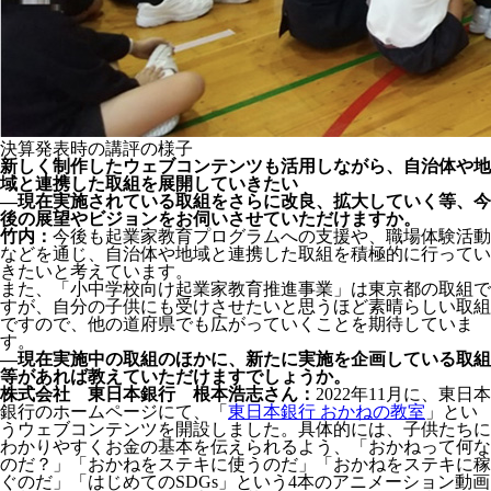
決算発表時の講評の様子
新しく制作したウェブコンテンツも活用しながら、自治体や地
域と連携した取組を展開していきたい
―現在実施されている取組をさらに改良、拡大していく等、今
後の展望やビジョンをお伺いさせていただけますか。
竹内：
今後も起業家教育プログラムへの支援や、職場体験活動
などを通じ、自治体や地域と連携した取組を積極的に行ってい
きたいと考えています。
また、「小中学校向け起業家教育推進事業」は東京都の取組で
すが、自分の子供にも受けさせたいと思うほど素晴らしい取組
ですので、他の道府県でも広がっていくことを期待していま
す。
―現在実施中の取組のほかに、新たに実施を企画している取組
等があれば教えていただけますでしょうか。
株式会社 東日本銀行 根本浩志さん：
2022年11月に、東日本
銀行のホームページにて、「
東日本銀行 おかねの教室
」とい
うウェブコンテンツを開設しました。具体的には、子供たちに
わかりやすくお金の基本を伝えられるよう、「おかねって何な
のだ？」「おかねをステキに使うのだ」「おかねをステキに稼
ぐのだ」「はじめてのSDGs」という4本のアニメーション動画