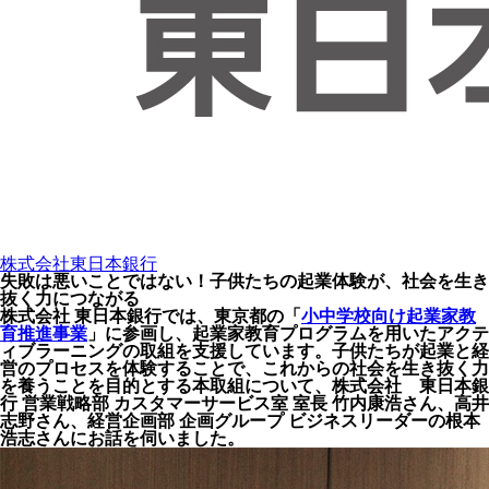
株式会社東日本銀行
失敗は悪いことではない！子供たちの起業体験が、社会を生き
抜く力につながる
株式会社 東日本銀行では、東京都の「
小中学校向け起業家教
育推進事業
」に参画し、起業家教育プログラムを用いたアクテ
ィブラーニングの取組を支援しています。子供たちが起業と経
営のプロセスを体験することで、これからの社会を生き抜く力
を養うことを目的とする本取組について、株式会社 東日本銀
行 営業戦略部 カスタマーサービス室 室長 竹内康浩さん、高井
志野さん、経営企画部 企画グループ ビジネスリーダーの根本
浩志さんにお話を伺いました。