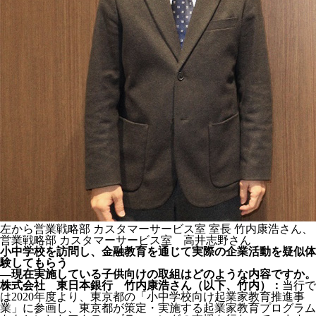
左から営業戦略部 カスタマーサービス室 室長 竹内康浩さん、
営業戦略部 カスタマーサービス室 高井志野さん
小中学校を訪問し、金融教育を通じて実際の企業活動を疑似体
験してもらう
―現在実施している子供向けの取組はどのような内容ですか。
株式会社 東日本銀行 竹内康浩さん（以下、竹内）：
当行で
は2020年度より、東京都の「小中学校向け起業家教育推進事
業」に参画し、東京都が策定・実施する起業家教育プログラム