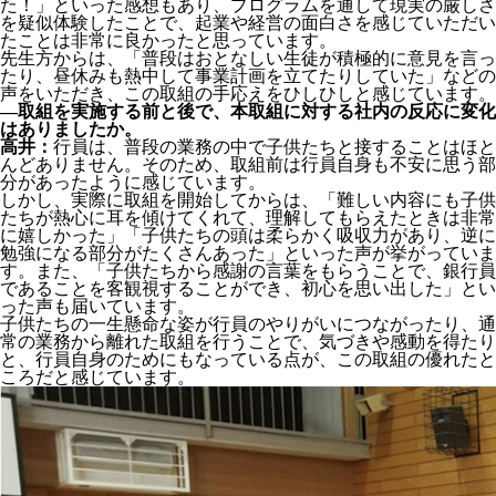
た！」といった感想もあり、プログラムを通して現実の厳しさ
を疑似体験したことで、起業や経営の面白さを感じていただい
たことは非常に良かったと思っています。
先生方からは、「普段はおとなしい生徒が積極的に意見を言っ
たり、昼休みも熱中して事業計画を立てたりしていた」などの
声をいただき、この取組の手応えをひしひしと感じています。
―取組を実施する前と後で、本取組に対する社内の反応に変化
はありましたか。
高井：
行員は、普段の業務の中で子供たちと接することはほと
んどありません。そのため、取組前は行員自身も不安に思う部
分があったように感じています。
しかし、実際に取組を開始してからは、「難しい内容にも子供
たちが熱心に耳を傾けてくれて、理解してもらえたときは非常
に嬉しかった」「子供たちの頭は柔らかく吸収力があり、逆に
勉強になる部分がたくさんあった」といった声が挙がっていま
す。また、「子供たちから感謝の言葉をもらうことで、銀行員
であることを客観視することができ、初心を思い出した」とい
った声も届いています。
子供たちの一生懸命な姿が行員のやりがいにつながったり、通
常の業務から離れた取組を行うことで、気づきや感動を得たり
と、行員自身のためにもなっている点が、この取組の優れたと
ころだと感じています。