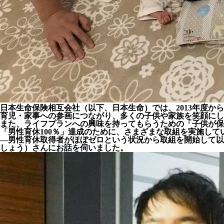
日本生命保険相互会社（以下、日本生命）では、2013年度か
育児・家事への参画につながり、多くの子供や家族を笑顔にし
また、ライフプランへの興味を持ってもらうための「子供が保
「男性育休100％」達成のために、さまざまな取組を実施して
―男性育休取得者がほぼゼロという状況から取組を開始して以来
しょう）さんにお話を伺いました。