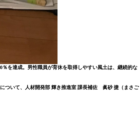
100％を達成。男性職員が育休を取得しやすい風土は、継続的な
について、人材開発部 輝き推進室 課長補佐 眞砂 捷（まさご