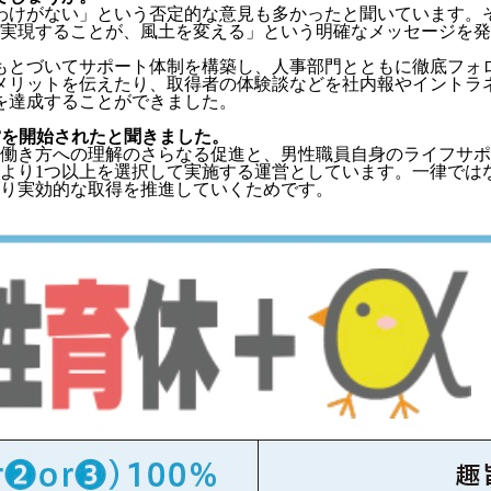
るわけがない」という否定的な意見も多かったと聞いています。
％を実現することが、風土を変える」という明確なメッセージを
もとづいてサポート体制を構築し、人事部門とともに徹底フォ
メリットを伝えたり、取得者の体験談などを社内報やイントラ
を達成することができました。
営を開始されたと聞きました。
き方への理解のさらなる促進と、男性職員自身のライフサポート
より1つ以上を選択して実施する運営としています。一律では
より実効的な取得を推進していくためです。