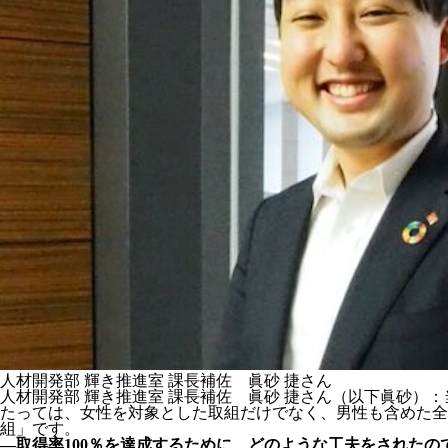
人材開発部 輝き推進室 課長補佐 眞砂 捷さん
人材開発部 輝き推進室 課長補佐 眞砂 捷さん（以下眞砂）
たっては、女性を対象とした取組だけでなく、男性も含めた全職
組」です。
―取得率100％を達成するために、どのような工夫をされたの