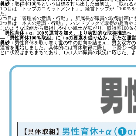
眞砂：
取得率100％という目標を打ち出した当初は、「取れ
1つ目は「トップのコミットメント」。経営トップが「100
た。
2つ目は「管理者の意識・行動」。所属長が職員の取得計画に
3つ目は「本人の意識・行動」。ハンドブックで取得の趣旨や
このような取組から取得しやすい風土が広がり、取得率100％
「男性育休＋α」100％運営を加え、より実効的な取得推進へ
―「男性育休100％取組」に＋αの要素を盛り込み、新たな運
眞砂：
男性育休を取り巻く世の中の動向を踏まえ、男女双方の働
運営を開始しました。具体的には育休取得に際し、下図①〜③
とに状況はまちまちであり、1人1人の職員の状況に応じた、