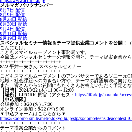
https://www.ict-mirai.jp/
メルマガ バックナンバー
8月7日 配信
8月9日 配信
8月23日 配信
8月30日 配信
9月4日 配信
9月11日 配信
9月19日 配信
スペシャルセミナー情報＆テーマ提供企業コメントを公開！（
こんにちは。
こどもスマイルムーブメント事務局です。
今回はスペシャルセミナーの情報公開と、テーマ提案企業から
+++++++++++++++++++++++
8/22 平井一夫さん スペシャルセミナー
+++++++++++++++++++++++
こどもスマイルムーブメントのアンバサダーであるソニー元C
地域・社会課題への向き合い方や、テーマの課題解決に向けた
また、皆さんからの質問にもたくさんお答えいただく予定とな
【日時】
2024/8/22 (木) 11:00～12:00
【場所】
LIFORK 原宿（アクセス：
https://lifork.jp/harajuku/acces
【申込期限】
会場参加：8/20 (火) 17:00
オンライン参加：8/22 (木) 9:00
▼申込フォームはこちらから▼
https://kodomo-smile.metro.tokyo.lg.jp/stp/kodomo/teensideacontest-r
+++++++++++++++++++++++
テーマ提案企業からのコメント