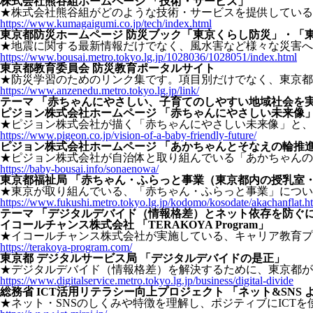
株式会社熊谷組ホームページ 「技術・サービス」
★株式会社熊谷組がどのような技術・サービスを提供している
https://www.kumagaigumi.co.jp/tech/index.html
東京都防災ホームページ 防災ブック「東京くらし防災」・「
★地震に関する最新情報だけでなく、風水害など様々な災害へ
https://www.bousai.metro.tokyo.lg.jp/1028036/1028051/index.html
東京都教育委員会 防災教育ポータルサイト
★防災学習のためのリンク集です。項目別だけでなく、東京都
https://www.anzenedu.metro.tokyo.lg.jp/link/
テーマ 「赤ちゃんにやさしい、子育てのしやすい地域社会を
ピジョン株式会社ホームページ 「赤ちゃんにやさしい未来像
★ピジョン株式会社が描く「赤ちゃんにやさしい未来像」と、
https://www.pigeon.co.jp/vision-of-a-baby-friendly-future/
ピジョン株式会社ホームページ 「あかちゃんとそなえの輪推
★ピジョン株式会社が自治体と取り組んでいる「あかちゃんの
https://baby-bousai.info/sonaenowa/
東京都福祉局 「赤ちゃん・ふらっと事業（東京都内の授乳室
★東京が取り組んでいる、「赤ちゃん・ふらっと事業」につい
https://www.fukushi.metro.tokyo.lg.jp/kodomo/kosodate/akachanflat.h
テーマ 「デジタルデバイド（情報格差）とネット依存を防ぐ
イコールチャンス株式会社 「TERAKOYA Program」
★イコールチャンス株式会社が実施している、キャリア教育プ
https://terakoya-program.com/
東京都 デジタルサービス局 「デジタルデバイドの是正」
★デジタルデバイド（情報格差）を解決するために、東京都が
https://www.digitalservice.metro.tokyo.lg.jp/business/digital-divide
総務省 ICT活用リテラシー向上プロジェクト 「ネット&SNS
★ネット・SNSのしくみや特徴を理解し、ポジティブにICT