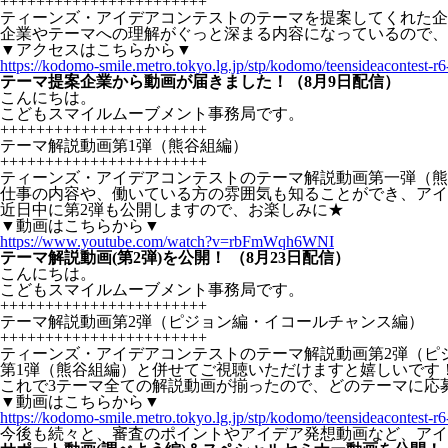
+++++++++++++++++++++++
ティーンズ・アイデアコンテストのテーマを提案してくれた企
企業やテーマへの理解がぐっと深まる内容になっているので、
▼アクセスはこちらから▼
https://kodomo-smile.metro.tokyo.lg.jp/stp/kodomo/teensideacontest-r
テーマ提案企業から動画が届きました！（8月9日配信）
こんにちは。
こどもスマイルムーブメント事務局です。
+++++++++++++++++++++++
テーマ解説動画第1弾（熊谷組編）
+++++++++++++++++++++++
ティーンズ・アイデアコンテストのテーマ解説動画第一弾（熊
仕事の内容や、働いている方の雰囲気も知ることができ、アイ
近日中に第2弾も公開しますので、お楽しみに★
▼動画はこちらから▼
https://www.youtube.com/watch?v=rbFmWqh6WNI
テーマ解説動画(第2弾)を公開！ （8月23日配信）
こんにちは。
こどもスマイルムーブメント事務局です。
+++++++++++++++++++++++
テーマ解説動画第2弾（ピジョン編・イコールチャンス編）
+++++++++++++++++++++++
ティーンズ・アイデアコンテストのテーマ解説動画第2弾（ピ
第1弾（熊谷組編）と併せてご視聴いただけますと嬉しいです
これで3テーマ全ての解説動画が揃ったので、どのテーマに応
▼動画はこちらから▼
https://kodomo-smile.metro.tokyo.lg.jp/stp/kodomo/teensideacontest-
今後も続々と、審査のポイントやアイデア発想動画など、アイ