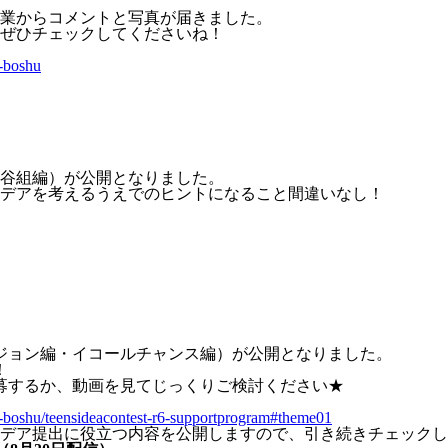
業からコメントと写真が届きました。
ぜひチェックしてくださいね！
6-boshu
谷組編）が公開となりました。
デアを考えるうえでのヒントになること間違いなし！
ジョン編・イコールチャンス編）が公開となりました。
！
募するか、動画を見てじっくりご検討ください★
r6-boshu/teensideacontest-r6-supportprogram#theme01
デア提出に役立つ内容を公開しますので、引き続きチェックし