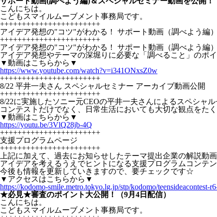
サポート動画(調べよう編)＆スペシャルセミナー動画を公開！（
こんにちは。
こどもスマイルムーブメント事務局です。
+++++++++++++++++++++++
アイデア発想の"コツ"がわかる！ サポート動画（調べよう編
+++++++++++++++++++++++
アイデア発想の"コツ"がわかる！ サポート動画（調べよう編
アイデア発想やテーマの深堀りに必要な「調べること」のポイ
▼動画はこちらから▼
https://www.youtube.com/watch?v=i341ONxsZ0w
+++++++++++++++++++++++
8/22 平井一夫さん スペシャルセミナー アーカイブ動画公開
+++++++++++++++++++++++
8/22に実施したソニー元CEOの平井一夫さんによるスペシ
コンテストだけでなく、日常生活においても大切な観点をたく
▼動画はこちらから▼
https://youtu.be/3VlQ28jb-4Q
+++++++++++++++++++++++
支援プログラムページ
+++++++++++++++++++++++
上記に加えて、過去にお知らせしたテーマ提出企業の解説動画
アイデアを考えるうえでヒントになる支援プログラムコンテン
今後も情報を更新していきますので、要チェックです☆
▼アクセスはこちらから▼
https://kodomo-smile.metro.tokyo.lg.jp/stp/kodomo/teensideacontest-r
★
必見
★
審査のポイント大公開！（9月4日配信）
こんにちは。
こどもスマイルムーブメント事務局です。