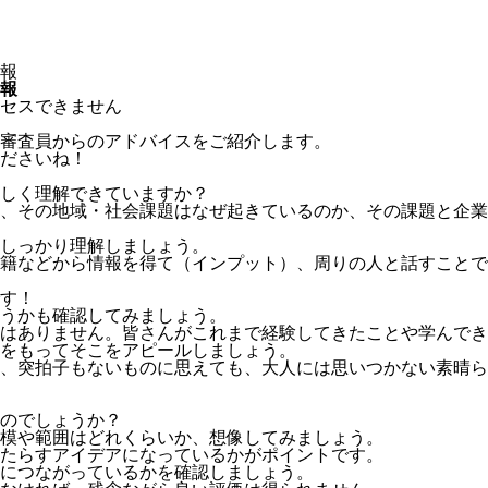
報
報
セスできません
審査員からのアドバイスをご紹介します。
ださいね！
しく理解できていますか？
、その地域・社会課題はなぜ起きているのか、その課題と企業
しっかり理解しましょう。
籍などから情報を得て（インプット）、周りの人と話すことで
す！
うかも確認してみましょう。
はありません。皆さんがこれまで経験してきたことや学んでき
をもってそこをアピールしましょう。
、突拍子もないものに思えても、大人には思いつかない素晴ら
のでしょうか？
模や範囲はどれくらいか、想像してみましょう。
たらすアイデアになっているかがポイントです。
につながっているかを確認しましょう。