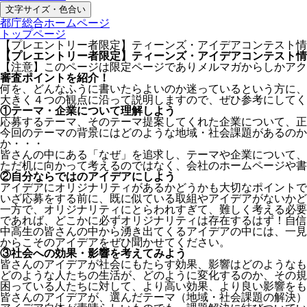
文字サイズ・色合い
都庁総合ホームページ
トップページ
【プレエントリー者限定】ティーンズ・アイデアコンテスト情
【プレエントリー者限定】ティーンズ・アイデアコンテスト情
【注意】このページは限定ページでありメルマガからしかアク
審査ポイントを紹介！
何を、どんなふうに書いたらよいのか迷っているという方に、
大きく４つの観点に沿って説明しますので、ぜひ参考にしてく
①テーマ・企業について理解しよう
応募するテーマ、そのテーマ提案してくれた企業について、正
今回のテーマの背景にはどのような地域・社会課題があるのか
か・・・
皆さんの中にある「なぜ」を追求し、テーマや企業について、
ただ机に向かって考えるのではなく、会社のホームページや書
②自分ならではのアイデアにしよう
アイデアにオリジナリティがあるかどうかも大切なポイントで
いざ応募をする前に、既に似ている取組やアイデアがないかど
一方で、オリジナリティにとらわれすぎて、難しく考える必要
であれば、どこかに必ずオリジナリティは存在するはず！自信
中高生の皆さんの中から湧き出てくるアイデアの中には、一見
からこそのアイデアをぜひ聞かせてください。
③社会への効果・影響を考えてみよう
皆さんのアイデアが社会にもたらす効果、影響はどのようなも
どのような人たちの生活が、どのように変化するのか、その規
困っている人たちに対して、より高い効果、より良い影響をも
皆さんのアイデアが、選んだテーマ（地域・社会課題の解決）