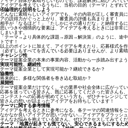
アイデア自体が素晴らしいものでも、課題解決に結びついてい
アイデアを考えているうちに、当初の目的（テーマ）とずれて
④論理的な説明をしよう
どんなに素晴らしいアイデアでも、その内容が正しく審査員に
アの説得力がぐっと上がり、審査員の評価も高まります！
相手が「なるほど！」「たしかにその通りだな」と納得するに
思いつきや感情的な要素は、アイデアを考えるときには非常に
しまいます。
「テーマ→より具体的な課題→原因→解決策」のように、途中
トです！
以上のポイントに加えて、アイデアを考えたり、応募様式を作
（必ずしもすべてを含んでいる必要はありませんが、より素
チャレンジ性
テーマ提案企業の本来の事業内容、活動から一歩踏み出すよう
実現可能性、継続性
テーマ提案企業として実現可能か？継続できるか？
協働性
将来的に、多様な関係者を巻き込む取組か？
展開性
テーマ提案企業だけでなく、その業界や社会全体に広がってい
応募を迷っている皆さん、既に応募してくださった皆さんも、
コンテストへの応募が初めてという方も、ぜひチャレンジして
皆さんの想いが詰まったアイデアをお待ちしています！
テーマに関する参考情報
アイデアを考えるときに参考になる、各テーマの関連情報をご
なかなか良いアイデアが思いつかない…アイデアをブラッシュ
そんなお悩みを抱えている皆さん、ぜひアクセスしてみてくだ
テーマ 「地震が起きても慌てない、安心できるまちにするた