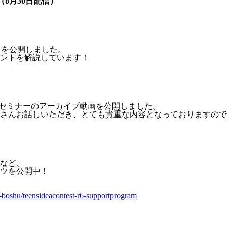
8月30日配信）
）
）を公開しました。
ントを解説しています！
ャルセミナーのアーカイブ動画を公開しました。
さんお話しいただき、とても貴重な内容となっておりますので
など、
ツを公開中！
6-boshu/teensideacontest-r6-supportprogram