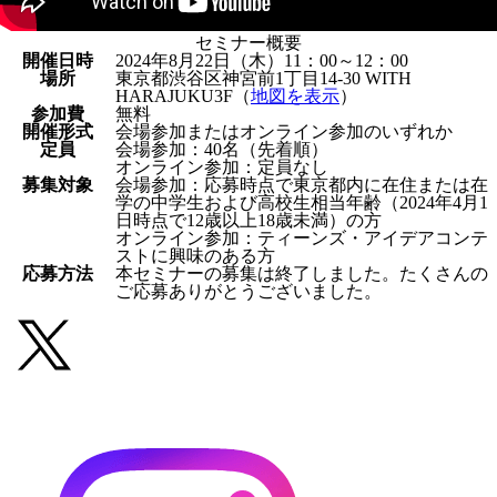
セミナー概要
開催日時
2024年8月22日（木）11：00～12：00
場所
東京都渋谷区神宮前1丁目14-30 WITH
HARAJUKU3F（
地図を表示
）
参加費
無料
開催形式
会場参加またはオンライン参加のいずれか
定員
会場参加：40名（先着順）
オンライン参加：定員なし
募集対象
会場参加：応募時点で東京都内に在住または在
学の中学生および高校生相当年齢（2024年4月1
日時点で12歳以上18歳未満）の方
オンライン参加：ティーンズ・アイデアコンテ
ストに興味のある方
応募方法
本セミナーの募集は終了しました。たくさんの
ご応募ありがとうございました。