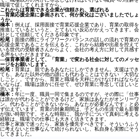
職場で促してくれますから。
これからは育業できる企業が信頼され、選ばれる
―育業応援企業に参画されて、何か変化はございましたでしょ
うか。
橋本：
例えば、採用面接で育業応援企業であり、育業の取得を
推進しているというと、とてもいい反応がかえってきます。会
社として信頼してくださる印象です。
松尾：
面接の際にライフワークバランスの話しの流れで育業の
応援企業であることを伝えると、これから結婚や出産を控えて
いる世代の受験者さんからよく、会社の考え方に対して共感す
る声をいただきますね。
―保育事業者として、「育業」で変わる社会に対してのメッセ
ージをお願いします。
松尾：
育業は、親であるあなたにしかできません。支援はでき
ても、あなた以外の他の誰にも代わることはできない「大切な
しごと」。ですから、育業と職場を天秤にかけなければならな
いならば、職場は誰かに任せて、ぜひ育業に専念してほしいと
思います。
橋本：
年に一度、職員一同で集まるのですが、その際に「仕事
は誰かが代わることができるけど、家族はあなたがオンリーワ
ン。代わることができないから、あなたが必要なんです」と必
ず伝えています。育業の対象期間は、子どもの生涯で最も影響
が強い時期です。そんな時期に、我が子について真剣に考える
経験は、職場での仕事にも大きく活きてきます。
仕事と家族で迷ったら、家族を優先すべきです。そういうふう
に考えないと仕事なんて続けられないし、私自身も実際にそう
してきました。