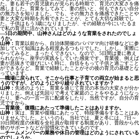
た。妻も若干の育児疲れが見られる時期で、育児の大変さを痛
感しました。育業をしてみて、妻の想いと、何もできない自分
の無力さを知りました。でも、その無力さを痛感できたことや
妻と大変な時期を共有できたことが、とても大切な経験でし
た。子供はもう3歳になりましたが、その経験が今にいたるま
で私の育児に活かされています。
―5日の期間中、山神さんはどのような育業をされたのでしょ
うか。
山神：
育業以前から、自治体開催のパパママ向け研修などに参
加していて知識はある程度あるつもりでした。しかし、実際に
やってみると、まったくできない。なので、5日間は妻に教え
られながら、座学の実践をしていた感覚です。育業後、例えば
妻が息抜きで遊びにいく時に、自信をもって子供と過ごすこと
ができるなど、育業で経験したことがその後の育児の基礎とな
っています。
―職場に戻られて、そこから仕事と子育ての両立が始まると思
うのですが、どのようにやり繰りされていますか？
山神：
先述のように、育業を通じて育児の本当の大変さが分か
りました。例えば先回りで考えて家庭のことをやるようになっ
たり、妻への一言一言に配慮をしたり。当然ですが、自分の育
児ですから。
―育業後、復職にあたって準備したことはありますか。
山神：
実は、育業や復職にあたって、特段準備をすることはあ
りませんでした。というのも、当社では、夏と冬には、7日～
10日間程度の休暇を全社員が取得する制度があり、普段から代
替のサポートなどが習慣化できているのです。
―チームメンバーの業務や休日の管理はどのようにされている
のでしょうか。