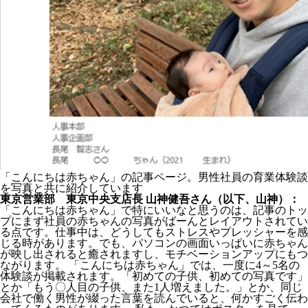
「こんにちは赤ちゃん」の記事ページ。男性社員の育業体験談
を写真と共に紹介しています
東京営業部 東京中央支店長 山神健吾さん（以下、山神）：
「こんにちは赤ちゃん」で特にいいなと思うのは、記事のトッ
プにまず社員の赤ちゃんの写真がばーんとレイアウトされてい
る点です。仕事中は、どうしてもストレスやプレッシャーを感
じる時があります。でも、パソコンの画面いっぱいに赤ちゃん
が映し出されると癒されますし、モチベーションアップにもつ
ながります。 「こんにちは赤ちゃん」では、一度に4～5名の
体験談が掲載されます。「初めての子供、初めての写真です」
とか「もう〇人目の子供、また1人増えました。」とか、同じ
会社で働く男性が綴った言葉を読んでいると、何かすごく伝わ