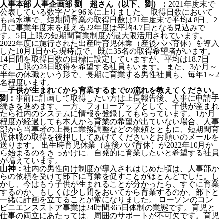
人事本部 人事企画部 劉 超さん（以下、劉）：
2021年度末で
公表している数字だと96％に上りました。 取得日数において
も高水準で、短期間育業の取得日数は21年度末で平均4.8日、2
月に事業年度末を迎える22年度は平均4.7日となる見込みで
す。5日上限の短期間育業制度が最大限活用されています。
2022年度に施行された出産時育児休業（産後パパ育休）を導入
した10月1日から現時点で、既に35名の取得希望者がいます。
14日間を取得日数の目標に設定していますが、平均は18.7日
で、上限の28日取得を希望する社員もいます。 また、3か月～
半年の休職という形で、長期に育業する男性社員も、毎年1～2
名程度います。
―子供が生まれてから育業するまでの流れを教えてください。
劉：
事前に計画して取得したい方は上長報告後、人事に申請手
続きを進めます。一方、フォローアップとして、子供が産まれ
たら社内のシステムに情報を登録してもらっています。1か月
程度が経過しても本人から育業の希望が出ていない場合、人事
部から当事者の上長に業務調整などの依頼とともに、短期間育
児休職の取得を後押ししてあげてくださいとお願いのメールを
送ります。 出生時育児休業（産後パパ育休）が2022年10月か
ら始まるのをきっかけに、自発的に育業したいと希望する社員
が増えています。
山神：
社内の男性向け制度が導入されはじめた頃は、人事部か
らの依頼を受けて部下に育業を促すことがほとんどでした。し
かし、今はもう子供が生まれることが分かったら、すぐに育業
するのか、もしくは少し間をおいてから育業するのか、部下と
一緒に計画を立てることが常になりました。 ローソンのコン
ビニエンスストア事業は24時間365日体制の業態です。育児と
仕事の両立にあたっては、周囲のサポートが不可欠です。育児