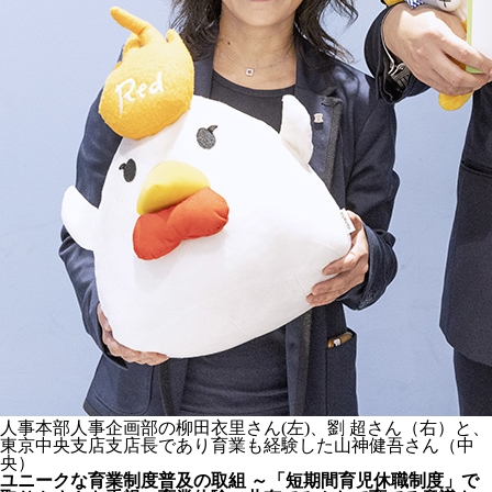
人事本部人事企画部の柳田衣里さん(左)、劉 超さん（右）と、
東京中央支店支店長であり育業も経験した山神健吾さん（中
央）
ユニークな育業制度普及の取組 ～「短期間育児休職制度」で