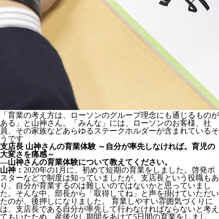
「育業の考え方は、ローソンのグループ理念にも通じるものが
ある」と山神さん。「みんな」には、ローソンのお客様、社
員、その家族などあらゆるステークホルダーが含まれているそ
うです
支店長 山神さんの育業体験 ～自分が率先しなければ。育児の
大変さを痛感～
―山神さんの育業体験について教えてください。
山神：
2020年の1月に。初めて短期の育業をしました。啓発ポ
スターなどで制度は知っていましたが、支店長という役職もあ
り、自分が育業するのは難しいのではないかと思っていまし
た。そんな中、部長から「取得してね」と声を掛けていただい
たのが、後押しになりました。 育業しやすい雰囲気づくりに
は、支店長である自分が率先して行わなければならないと考え
てもいたため、産後少し期間をあけて5日間の育業をしまし