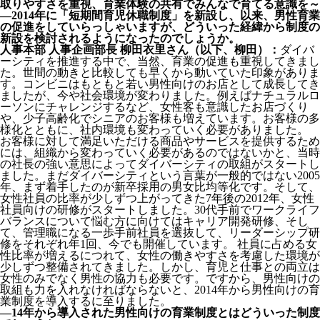
取りやすさを重視、育業体験の共有でみんなで育てる意識を～
―2014年に「短期間育児休職制度」を新設し、以来、男性育業
の促進をしていらっしゃいますが、どういった経緯から制度の
新設を検討されるようになったのでしょうか。
人事本部 人事企画部長 柳田衣里さん（以下、柳田）：
ダイバ
ーシティを推進する中で、当然、育業の促進も重視してきまし
た。世間の動きと比較しても早くから動いていた印象がありま
す。コンビニはもともと若い男性向けのお店として成長してき
ましたが、今や社会環境が変わりました。例えばナチュラルロ
ーソンにチャレンジするなど、女性客も意識したお店づくり
や、少子高齢化でシニアのお客様も増えています。お客様の多
様化とともに、社内環境も変わっていく必要がありました。
お客様に対して満足いただける商品やサービスを提供するため
には、組織から変わっていく必要があるのではないかと、当時
の社長の強い意思によってダイバーシティの取組がスタートし
ました。まだダイバーシティという言葉が一般的ではない2005
年、まず着手したのが新卒採用の男女比均等化です。そして、
女性社員の比率が少しずつ上がってきた7年後の2012年、女性
社員向けの研修がスタートしました。30代手前でワークライフ
バランスについて悩む方に向けてはキャリア開発研修、そし
て、管理職になる一歩手前社員を選抜して、リーダーシップ研
修をそれぞれ年1回、今でも開催しています。 社員に占める女
性比率が増えるにつれて、女性の働きやすさを考慮した環境が
少しずつ整備されてきました。しかし、育児と仕事との両立は
女性のみでなく男性の協力も必要です。ですから、男性向けの
取組も力を入れなければならないと、2014年から男性向けの育
業制度を導入するに至りました。
―14年から導入された男性向けの育業制度とはどういった制度