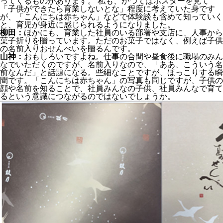
ってくるものがあります。 私も、かつてはポスターを見て
「子供ができたら育業しないとな」程度に考えていた身です
が、「こんにちは赤ちゃん」などで体験談も含めて知っていく
と、育児が身近に感じられるようになりました。
柳田：
ほかにも、育業した社員のいる部署や支店に、人事から
菓子折りを贈っています。ただのお菓子ではなく、例えば子供
の名前入りおせんべいを贈るんです。
山神：
おもしろいですよね。仕事の合間や昼食後に職場のみん
なでいただくのですが、名前入りなので、「ああ、こういう名
前なんだ」と話題になる。些細なことですが、ほっこりする瞬
間です。「こんにちは赤ちゃん」の写真も同じですが、子供の
顔や名前を知ることで、社員みんなの子供、社員みんなで育て
るという意識につながるのではないでしょうか。