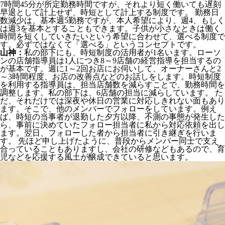
7時間45分が所定勤務時間ですが、それより短く働いても遅刻
早退として計上せず、時短として計上する制度です。 勤務日
数減少は、基本週5勤務ですが、本人希望により、週4、もしく
は週3を基本とすることもできます。子供が小さなときは働く
時間を短くしていきたいという希望に合わせて、選べる制度で
す。必ずではなくて「選べる」というコンセプトです。
山神：
私の部下にも、時短制度の活用者が1名います。ローソ
ンの店舗指導員は1人につき8～9店舗の経営指導を担当するの
が基本です。週に1～2回お店にお伺いして、オーナーさんと2
～3時間程度、お店の改善点などのお話しをします。時短制度
を利用する指導員は、担当店舗数を減らすことで、勤務時間を
調整します。私の部下は、6店舗の担当に減らしています。 た
だ、それだけでは深夜や休日の営業に対応しきれない面もあり
ます。そこで、他のメンバーでフォローをしています。例え
ば、時短の当事者が退勤した夕方以降、不測の事態が発生した
ら、事前に決めていたフォロー担当者に私から対応依頼を出し
ます。翌日、フォローした者から担当者に引き継ぎを行いま
す。 先ほど申し上げたように、普段からメンバー同士で支え
合っていることもありますし、会社の研修などもあるので、育
児などを応援する風土が醸成できていると思います。