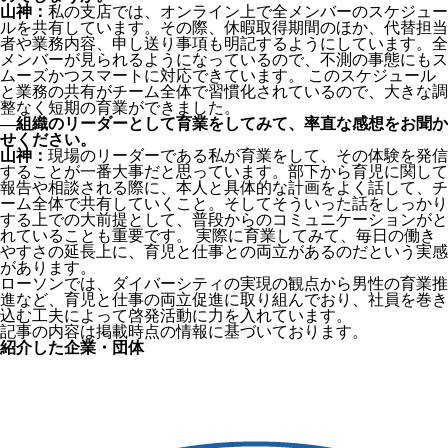
山神：
私の支店では、オンライン上で全メンバーのスケジュー
ルを共有しています。その際、休暇取得期間のほか、代替担当
者や業務内容、申し送り事項も明記するようにしています。全
メンバーが見られるようになっているので、不測の事態にもス
ムーズかつスマートに対応できています。 このスケジュール
と業務の共有がチーム全体で習慣化されているので、大きな調
整なく短期の育業ができました。
―組織のリーダーとして育業をしてみて、率直な感想をお聞か
せください。
山神：
現場のリーダーである私が育業をして、その体験を発信
することが一番大事だと思っています。部下から育児に関して
報告や相談される際に、本人と具体的な計画をよく話して、チ
ーム全体で共有していくこと。そしてそういった話をしっかり
する上での大前提として、普段からのコミュニケーションがと
れていることも重要です。 実際に育業してみて、毎日の働き
やすさの延長上に、育児と仕事との両立があるのだという実感
があります。
ローソンでは、ダイバーシティの実現の観点から男性の育業推
進など、育児と仕事の両立促進に取り組んでおり、社員を巻き
込む工夫によって啓発活動に力を入れています。
記事の内容は掲載時点の情報に基づいております。
紹介した企業・団体