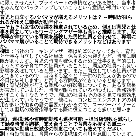
に限りませんが、プライベートの事情などがある際は、当事者
をみんなでバックアップしていこうという意識が根付いていま
す。
育児と両立するパパママが増えるメリットは？ ～時間が限ら
れるがゆえに業務が効率化～
―そもそも女性の活躍を推進されているため、例えば育児と仕
事を両立しているワーキングマザー率も高いと推察します。取
得率が伸びている育業を経験した男性社員と合わせて、職場に
パパママ層がいることで期待できるメリットなどはあります
か。
柳田：
当社のワーキングマザー率は約25%となっており、育児
と仕事を両立している社員は、保育園のお迎えなど、時間に制
限があります。育児の時間を確保するために仕事を効率的にし
ようとする子育て中の社員がいることは、周辺の社員へも良い
影響を及ぼしていると思います。また、両立している社員が増
えてきているので、当時者も堂々と「子供のお迎えがあるので
今日は失礼します」と言える雰囲気ができていると感じます。
劉：
育児経験が与える業務への好影響についても、ある支店長
が言及していました。時間が限られているがゆえに、業務効率
がすごく高くなるそうで、周囲の社員もその姿を見て相乗効果
が生まれているそうです。他にも、コンビニエンスストアの利
用が多い共働きの層の需要がわかるので、スーパーバイザーと
して加盟店の経営指導をする際に役立つことも多いと思いま
す。
週3、週4勤務や短時間勤務も選択可能 ～担当店舗数を減らし
て勤務時間を調整、支え合うことで育業を応援する風土～
―時短や勤務日数減少の制度についても教えてください。
劉：
時短制度は、育業からの復職後の利用を意図しています。