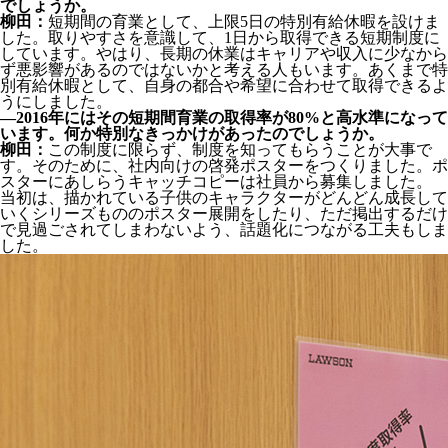
でしょうか。
柳田：
短期間の育業として、上限5日の特別有給休暇を設けま
した。取りやすさを意識して、1日から取得できる短期制度に
しています。やはり、長期の休業はキャリアや収入に少なから
ず悪影響があるのではないかと考える人もいます。あくまで特
別有給休暇として、自身の都合や希望に合わせて取得できるよ
うにしました。
―2016年にはその短期間育業の取得率が80%と高水準になって
います。何か特別なきっかけがあったのでしょうか。
柳田：
この制度に限らず、制度を知ってもらうことが大事で
す。そのために、社内向けの啓発ポスターをつくりました。ポ
スターにあしらうキャッチコピーは社員から募集しました。
当初は、描かれている子供のキャラクターがどんどん成長して
いくシリーズもののポスター展開をしたり、ただ掲出するだけ
で見過ごされてしまわないよう、話題化につながる工夫もしま
した。