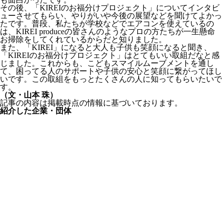
その後、「KIREIのお福分けプロジェクト」についてインタビ
ューさせてもらい、やりがいや今後の展望などを聞けてよかっ
たです。普段、私たちが学校などでエアコンを使えているの
は、KIREI produceの皆さんのようなプロの方たちが一生懸命
お掃除をしてくれているからだと知りました。
また、「KIREI」になると大人も子供も笑顔になると聞き、
「KIREIのお福分けプロジェクト」はとてもいい取組だなと感
じました。これからも、こどもスマイルムーブメントを通し
て、困ってる人のサポートや子供の安心と笑顔に繋がってほし
いです。この取組をもっとたくさんの人に知ってもらいたいで
す。
（文・山本 珠）
記事の内容は掲載時点の情報に基づいております。
紹介した企業・団体