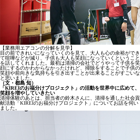
【業務用エアコンの分解を見学】
目の前できれいになっていくのを見て、大人も心の余裕ができ
て喧嘩などが減り、子供も大人も笑顔になっていくということ
を話してくれました。最初は清掃の会社でどうやって子供を笑
顔にするのかわからなかったけれど、掃除をすることで子供の
笑顔や前向きな気持ちを引き出すことが出来ることがすごいな
と思いました。
（文・都島 知）
「KIREIのお福分けプロジェクト」の活動を世界中に広めて、
笑顔を増やしていきたい
清掃体験のあとは、担当者の鈴木さんに、清掃を通した社会貢
献活動「KIREIのお福分けプロジェクト」についてお話を伺い
ました。