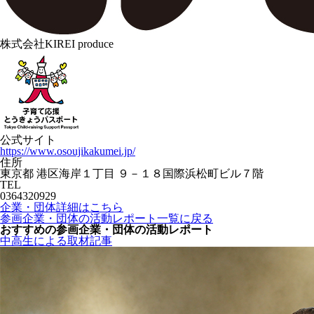
株式会社KIREI produce
公式サイト
https://www.osoujikakumei.jp/
住所
東京都 港区海岸１丁目 ９－１８国際浜松町ビル７階
TEL
0364320929
企業・団体詳細はこちら
参画企業・団体の活動レポート一覧に戻る
おすすめの参画企業・団体の活動レポート
中高生による取材記事