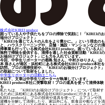
株式会社KIREI produce
困っている人や子供たちをプロの掃除で笑顔に！「KIREIのお
福分けプロジェクト」
「KIREIを通じて人々の人生をより豊かに。」という理念のも
と、ハウスクリーニングや、店舗・施設・マンションなどの清
掃事業も行っている株式会社KIREI produce。困っている人に
無料で掃除を提供する、清掃を通した社会貢献活動「KIREIの
お福分けプロジェクト」にも力を入れています。
今回、中学生リポーターの都島 知さん、中村さゆりさん、山
本 珠さんが港区・浜松町にある株式会社KIREI produce本社を
訪問。プロの清掃技術や、「KIREIのお福分けプロジェクト」
の取組について取材をしました。
中学生リポーターの活動はこちら
※以下、文章は中学生リポーターが執筆しています。
KIREI produce本社に突撃取材！プロの道具を使って清掃体験
も
私たちは、「KIREIのお福分けプロジェクト」について取材す
るために浜松町にある株式会社KIREI produceに行きました。
KIREI produceは、プロの技術や道具を使って、エアコンや洗
濯機を分解して清掃したり、家以外にも、飲食店や船などを清