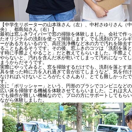
【中学生リポーターの山本珠さん（左）、中村さゆりさん（中
央）、都島知さん（右）】
最初は窓ふきワイパーで窓の掃除を体験しました。会社で作っ
たオリジナルの洗剤を使って掃除します。でも洗剤のアレルギ
ーがある方もいるので、高圧洗浄機など水の力で汚れを除去す
ることもあるそうです。その後、窓ふきのコツは「洗剤を落と
す時に手際よくやること」だと教えてもらいました。手際よく
やらないと、汚れを含んだ水が乾いてしまって汚れになってし
まうからだそうです。
実際にやってみると、窓を掃除するだけでも、洗剤を落とす道
具を使った時に力を入れ過ぎて音が出てしまうなど、気を付け
なければいけないところがたくさんあり、とても難しかったで
す。
次に「ポリッシャー」という、円形のブラシでコンビニなどの
広い床を掃除する機械を体験させてもらいました。これは大人
でも操作が難しい機械なので、プロの方にサポートしてもらい
ながら体験しました。