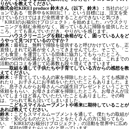
りがいを教えてください。
株式会社KIREI produce 鈴木さん（以下、鈴木）：
当社のビジ
ョンである「世界中をKIREIに！」という目標には、注文を受
けているだけではまだ全然達することができないと気づき、
「KIREIのお福分けプロジェクト」を始めました。ハウスクリ
ーニングを頼む余裕がなく、困っている人に掃除を提供したと
ころ、とても喜んでいただき、やりがいを感じます。
――ハウスクリーニングを頼む余裕がなく、困っている人をど
うやって見つけているのですか？
鈴木：
最初は、無料で掃除を提供すると呼びかけていても、正
直怪しまれて応募が全く入ってきませんでした。そこで、「こ
ども食堂」を運営している団体に協力してもらったところ、
400〜500件の応募が入るまでになりました。今は、これまでの
活動の口コミを通じて応募数も段々増えてきています。
――取組を通して子供たちや子育てしている方からの感想を教
えてください。
鈴木：
子育てしている人の家を掃除したところ、とても感謝さ
れたり、お子さんにお手紙をいただいたこともありました。ま
た、息子さんからお母さんへの誕生日プレゼントということで
依頼をもらい、お母さまの家を掃除したところ、お母さんが泣
いてしまうほど喜んでいただいたこともありました。その時
は、つられて私も泣いてしまいました。
――こどもスマイルムーブメントや将来に期待していることが
あれば教えてください。
鈴木：
こどもスマイルムーブメントを通して、僕たちの取組が
安全・安心なものだということをたくさんの方に知ってもら
い、「KIREIのお福分けプロジェクト」の活動を世界中に広め
て、笑顔が増えたらいいなと思っています。