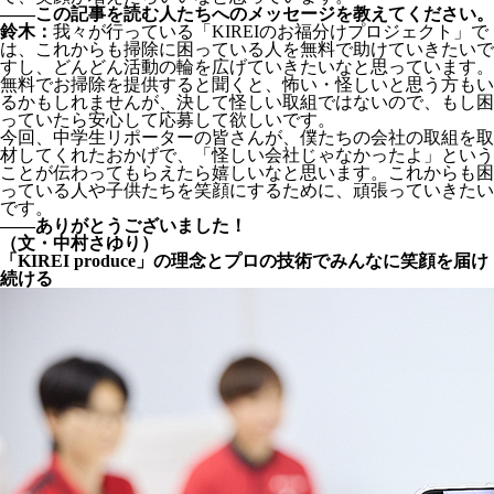
――この記事を読む人たちへのメッセージを教えてください。
鈴木：
我々が行っている「KIREIのお福分けプロジェクト」で
は、これからも掃除に困っている人を無料で助けていきたいで
すし、どんどん活動の輪を広げていきたいなと思っています。
無料でお掃除を提供すると聞くと、怖い・怪しいと思う方もい
るかもしれませんが、決して怪しい取組ではないので、もし困
っていたら安心して応募して欲しいです。
今回、中学生リポーターの皆さんが、僕たちの会社の取組を取
材してくれたおかげで、「怪しい会社じゃなかったよ」という
ことが伝わってもらえたら嬉しいなと思います。これからも困
っている人や子供たちを笑顔にするために、頑張っていきたい
です。
――ありがとうございました！
（文・中村さゆり）
「KIREI produce」の理念とプロの技術でみんなに笑顔を届け
続ける