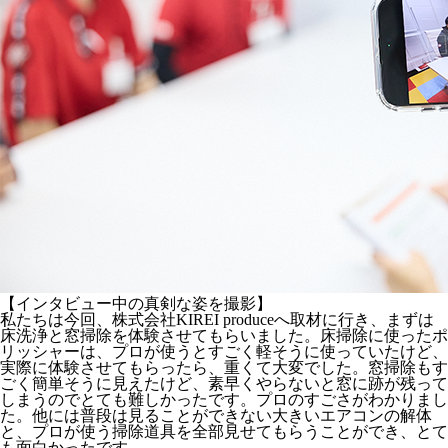
【インタビュー中の真剣な姿を撮影】
私たちは今回、株式会社KIREI produceへ取材に行き、まずは
床洗浄と窓掃除を体験させてもらいました。床掃除に使ったポ
リッシャーは、プロが使うとすごく軽そうに使っていたけど、
実際に体験させてもらったら、重くて大変でした。窓掃除もす
ごく簡単そうに見えたけど、素早くやらないと窓に跡が残って
しまうのでとても難しかったです。プロのすごさがわかりまし
た。他には普段は見ることができない大きいエアコンの解体
と、プロが使う掃除道具を全部見せてもらうことができ、とて
も面白かったです。