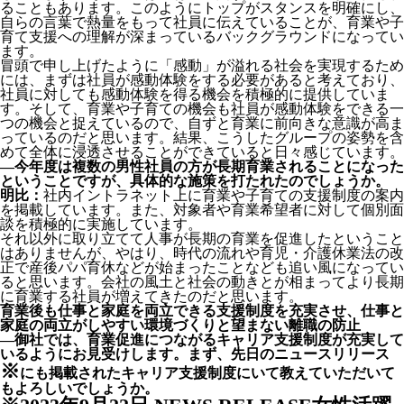
ることもあります。このようにトップがスタンスを明確にし、
自らの言葉で熱量をもって社員に伝えていることが、育業や子
育て支援への理解が深まっているバックグラウンドになってい
ます。
冒頭で申し上げたように「感動」が溢れる社会を実現するため
には、まずは社員が感動体験をする必要があると考えており、
社員に対しても感動体験を得る機会を積極的に提供していま
す。そして、育業や子育ての機会も社員が感動体験をできる一
つの機会と捉えているので、自ずと育業に前向きな意識が高ま
っているのだと思います。結果、こうしたグループの姿勢を含
めて全体に浸透させることができていると日々感じています。
―今年度は複数の男性社員の方が長期育業されることになった
ということですが、具体的な施策を打たれたのでしょうか。
明比：
社内イントラネット上に育業や子育ての支援制度の案内
を掲載しています。また、対象者や育業希望者に対して個別面
談を積極的に実施しています。
それ以外に取り立てて人事が長期の育業を促進したということ
はありませんが、やはり、時代の流れや育児・介護休業法の改
正で産後パパ育休などが始まったことなども追い風になってい
ると思います。会社の風土と社会の動きとが相まってより長期
に育業する社員が増えてきたのだと思います。
育業後も仕事と家庭を両立できる支援制度を充実させ、仕事と
家庭の両立がしやすい環境づくりと望まない離職の防止
―御社では、育業促進につながるキャリア支援制度が充実して
いるようにお見受けします。まず、先日のニュースリリース
※
にも掲載されたキャリア支援制度にいて教えていただいて
もよろしいでしょうか。