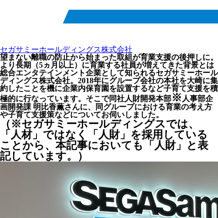
セガサミーホールディングス株式会社
望まない離職の防止から始まった取組が育業支援の後押しに。
より長期（5ヵ月以上）に育業する社員が増えてきた背景とは
総合エンタテインメント企業として知られるセガサミーホール
ディングス株式会社。2018年にグループ会社の本社を大崎に集
約したことを機に企業内保育園を設置するなど子育て支援を積
※
極的に行なっています。そこで同社人財開発本部
人事部企
画開発課 明比香薫さんに、同グループにおける育業の考え方
や子育て支援策などについてお伺いしました。
（※セガサミーホールディングスでは、
「人材」ではなく「人財」を採用している
ことから、本記事においても「人財」と表
記しています。）