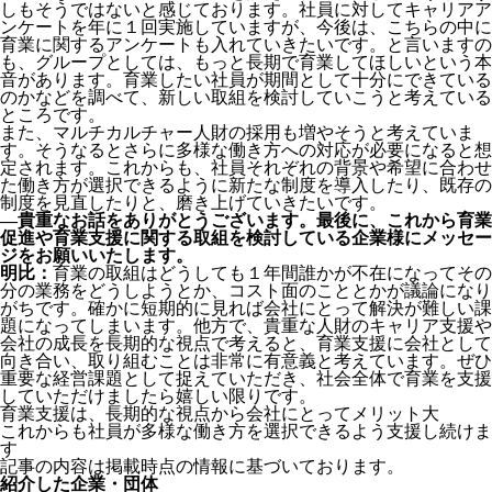
しもそうではないと感じております。社員に対してキャリアア
ンケートを年に１回実施していますが、今後は、こちらの中に
育業に関するアンケートも入れていきたいです。と言いますの
も、グループとしては、もっと長期で育業してほしいという本
音があります。育業したい社員が期間として十分にできている
のかなどを調べて、新しい取組を検討していこうと考えている
ところです。
また、マルチカルチャー人財の採用も増やそうと考えていま
す。そうなるとさらに多様な働き方への対応が必要になると想
定されます。これからも、社員それぞれの背景や希望に合わせ
た働き方が選択できるように新たな制度を導入したり、既存の
制度を見直したりと、磨き上げていきたいです。
―貴重なお話をありがとうございます。最後に、これから育業
促進や育業支援に関する取組を検討している企業様にメッセー
ジをお願いいたします。
明比：
育業の取組はどうしても１年間誰かが不在になってその
分の業務をどうしようとか、コスト面のこととかが議論になり
がちです。確かに短期的に見れば会社にとって解決が難しい課
題になってしまいます。他方で、貴重な人財のキャリア支援や
会社の成長を長期的な視点で考えると、育業支援に会社として
向き合い、取り組むことは非常に有意義と考えています。ぜひ
重要な経営課題として捉えていただき、社会全体で育業を支援
していただけましたら嬉しい限りです。
育業支援は、長期的な視点から会社にとってメリット大
これからも社員が多様な働き方を選択できるよう支援し続けま
す
記事の内容は掲載時点の情報に基づいております。
紹介した企業・団体