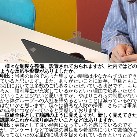
―様々な制度を整備、設置されておられますが、社内ではどの
ような反応や影響がありましたか。
明比：
当初の目的であった望まない離職は少なからず防止でき
ていると思います。また、ありがたいことに新卒、中途ともに
採用においては多数のご応募をいただいている状況です。もち
ろん、福利厚生が充実しているからという理由で応募いただく
ということは少ないと思いますが、やはりこれらの制度がない
から弊グループへの入社を諦めるということは減っているので
はないかと思います。現在は優秀な人財の採用、さらには事業
の成長につながっていると実感しております。
―取組全体として順調のように見えますが、新しく見えてきた
課題やこれから取り組みたいことなどはありますか。
明比：
実感として良い傾向になっていると感じているのです
が、アンケートなどで実際の満足度や希望等について数値的に
取ってないため定量的に現状を捉えられているかというと必ず