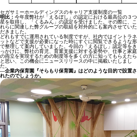
セガサミーホールディングスのキャリア支援制度の一覧
明比：
今年度弊社が「えるぼし」の認定における最高位の３つ
星を取得し、「くるみん」の認定を受けました。その際に、こ
れらに関連した弊グループの取組を対外的にも案内させていた
だきました。
どれもすでに運用されている制度ですが、社内ではイントラネ
ットなどで支援が必要になった時にすぐに閲覧できるような形
で整理して案内していました。今回の「えるぼし」認定等をき
っかけに、弊社の育児、育業支援に対する姿勢や、仕事と家庭
の両立を実現するための制度等を多くの方に知ってもらえたら
と思い、この機会にニュースリリースの中に掲載いたしまし
た。
―企業内保育園『そらもり保育園』はどのような目的で設置さ
れたのでしょうか。