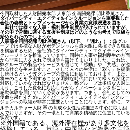
今回取材した人財開発本部 人事部 企画開発課 明比香薫さん
ダイバーシティ・エクイティ&インクルージョンを重要視した
会社の姿勢とトップメッセージから育業の意識浸透を図る
―御社では様々な人事・福利厚生制度が設けられていますが、
その中で育業に関する支援や制度はどのようなお考えで取組を
始められたのでしょうか。
人事部企画開発課 明比香薫さん（以下、「明比」）：
弊グル
ープでは多様な人財がポテンシャルを最大限に発揮できる環境
を構築するため、全社的にダイバーシティ・エクイティ&イン
クルージョンを推進しています。同時に人事や福利厚生の方面
から非常に力を入れて制度等を設けてまいりました。これは、
弊グループの製品やサービスを通じて「感動」や「共感」が溢
れる社会を生み出すこと、そして人々の生活に「彩り」を提供
し続けるという弊グループの使命に起因しております。また、
将来のことを予測することが困難な時代において様々な変化に
対応していかなければなりません。弊グループは多様な人財に
より、こうした変化に対応しながらイノベーションを起こし、
感動体験を届けていく必要があります。つまり、会社としての
使命を果たすためにダイバーシティ・エクイティ&インクルー
ジョンへの取組が非常に重要ということになります。特に、マ
※
ルチカルチャー人財
の育成や女性活躍推進を中心に取り組
んでおりますが、その一環として育業を積極的に促進している
状況です。
※外国籍である、海外滞在歴があり多文化を
経験している、英語・中国語など複数の言語