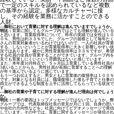
で一定のスキルを認められているなど複数
の基準から認定。多様なカルチャーに接
し、その経験を業務に活かすことのできる
人財。
―御社において育業に対する理解は進んでいますでしょうか。
明比：
育業に関してもグループ内ではとても理解が進んでいる
と思います。育業取得率について、昨年の実績では女性は１０
０％、男性は約３３％でした。グループの規模として毎年たく
さんの育業対象者がいるわけではないので、一人の社員が育業
する、しないということが育業取得率に大きく影響しやすい状
況ではあります。確かに男性育業取得率は３３％ですが、希望
する社員の全員が育業することができています。グループ内を
見ても育業しにくいという雰囲気はないと感じています。
また、本年度10月時点で、５ヶ月以上育業している男性社員が
3名いることからも、男性社員が長期に育業することへの理解
が年々進んでいるように感じています。
もう一つお伝えすると、男女ともに育業後の復帰率は１００％
です。対象となる社員には、職場復帰した後も子育てと仕事の
両立ができるような制度を上手に活用してもらっている状況で
す。
―御社の育業や子育てに対する理解が進んだ理由は何でしょう
か。
明比：
一番の要因はトップメッセージではないでしょうか。弊
グループでは、代表取締役社長の里見が月に１回、自身の思い
や会社の方向性などを、社員に向けてビデオメッセージで発信
しています。その中では、育業に関するメッセージが発信され