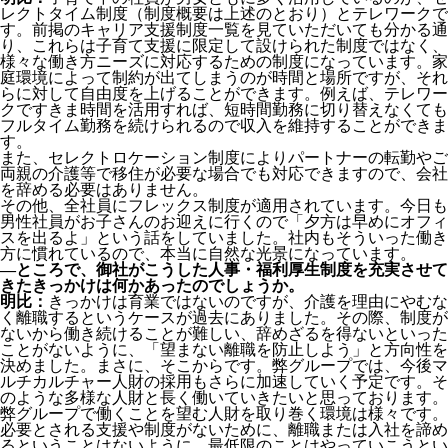
レクトタイム制度（制度概要は上述のとおり）とテレワークで
す。前掲のキャリア支援制度一覧を見ていただいても分かる通
り、これらは子育て支援に限定して設けられた制度ではなく、
様々な働き方ニーズに対応するための制度になっています。家
庭環境によって制約が出てしまうのが時間と場所ですが、それ
らに対して自由度を上げることができます。例えば、テレワー
クですきま時間を活用すれば、短時間勤務に切り替えなくても
フルタイム勤務を続けられるので収入を維持することができま
す。
また、セレクトロケーション制度によりパートナーの転勤やご
両親の介護等で移住が必要な場合でも対応できますので、会社
を辞める必要はありません。
その他、全社員にフレックス制度が適用されています。今日も
男性社員がお子さんのお迎えに行くので「夕方は早めにオフィ
スを出るよ」という話をしていました。社内もそういった働き
方に慣れているので、本当に自然な光景になっています。
―ところで、御社がこうした人事・福利厚生制度を充実させて
きたきっかけは何かあったのでしょうか。
明比：
きっかけは育業ではないのですが、介護を理由にやむな
く離職するというケースが過去にありました。その際、制度が
ないから働き続けることが難しい、辞めざるを得ないといった
ことがないように、「望まない離職を防止しよう」と方向性を
決めました。まさに、そこからです。弊グループでは、今後マ
ルチカルチャー人財の採用もさらに加速していく予定です。そ
のような多様な人財と長く働いていきたいと思っております。
弊グループで働くことを望む人財を取り巻く環境は様々です。
必要とされる支援や制度がないために、離職または入社を諦め
るということはないように、最低限のことはやっていこうとい