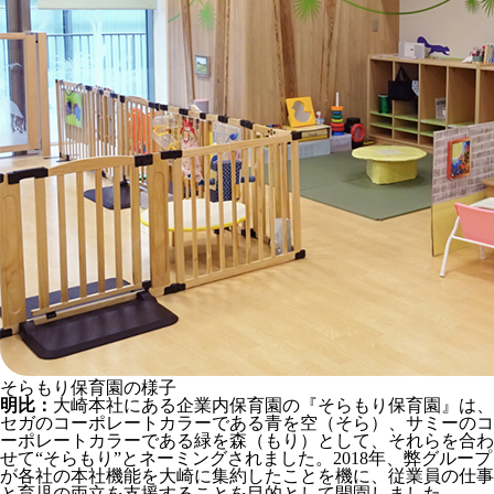
そらもり保育園の様子
明比：
大崎本社にある企業内保育園の『そらもり保育園』は、
セガのコーポレートカラーである青を空（そら）、サミーのコ
ーポレートカラーである緑を森（もり）として、それらを合わ
せて“そらもり”とネーミングされました。2018年、弊グループ
が各社の本社機能を大崎に集約したことを機に、従業員の仕事
と育児の両立を支援することを目的として開園しました。