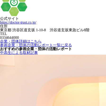
公式サイト
https://doctor-trust.co.jp/
住所
東京都 渋谷区道玄坂 1-10-8 渋谷道玄坂東急ビル8階
TEL
0334644000
企業・団体詳細はこちら
参画企業・団体の活動レポート一覧に戻る
おすすめの参画企業・団体の活動レポート
中高生による取材記事