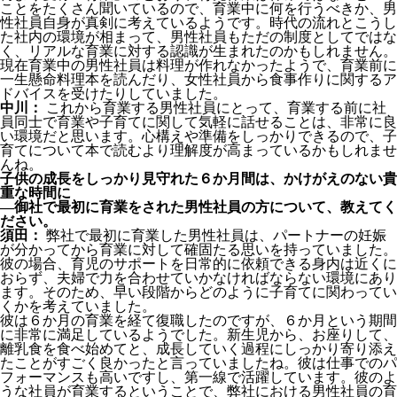
ことをたくさん聞いているので、育業中に何を行うべきか、男
性社員自身が真剣に考えているようです。時代の流れとこうし
た社内の環境が相まって、男性社員もただの制度としてではな
く、リアルな育業に対する認識が生まれたのかもしれません。
現在育業中の男性社員は料理が作れなかったようで、育業前に
一生懸命料理本を読んだり、女性社員から食事作りに関するア
ドバイスを受けたりしていました。
中川：
これから育業する男性社員にとって、育業する前に社
員同士で育業や子育てに関して気軽に話せることは、非常に良
い環境だと思います。心構えや準備をしっかりできるので、子
育てについて本で読むより理解度が高まっているかもしれませ
んね。
子供の成長をしっかり見守れた６か月間は、かけがえのない貴
重な時間に
―御社で最初に育業をされた男性社員の方について、教えてく
ださい。
須田：
弊社で最初に育業した男性社員は、パートナーの妊娠
が分かってから育業に対して確固たる思いを持っていました。
彼の場合、育児のサポートを日常的に依頼できる身内は近くに
おらず、夫婦で力を合わせていかなければならない環境にあり
ます。そのため、早い段階からどのように子育てに関わってい
くかを考えていました。
彼は６か月の育業を経て復職したのですが、６か月という期間
に非常に満足しているようでした。新生児から、お座りして、
離乳食を食べ始めてと、成長していく過程にしっかり寄り添え
たことがすごく良かったと言っていましたね。彼は仕事でのパ
フォーマンスも高いですし、第一線で活躍しています。彼のよ
うな社員が育業するということで、弊社における男性社員の育