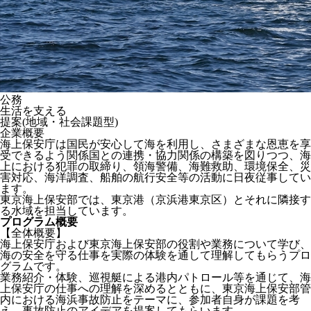
公務
生活を支える
提案(地域・社会課題型)
企業概要
海上保安庁は国民が安心して海を利用し、さまざまな恩恵を享
受できるよう関係国との連携・協力関係の構築を図りつつ、海
上における犯罪の取締り、領海警備、海難救助、環境保全、災
害対応、海洋調査、船舶の航行安全等の活動に日夜従事してい
ます。
東京海上保安部では、東京港（京浜港東京区）とそれに隣接す
る水域を担当しています。
プログラム概要
【全体概要】
海上保安庁および東京海上保安部の役割や業務について学び、
海の安全を守る仕事を実際の体験を通して理解してもらうプロ
グラムです。
業務紹介・体験、巡視艇による港内パトロール等を通じて、海
上保安庁の仕事への理解を深めるとともに、東京海上保安部管
内における海浜事故防止をテーマに、参加者自身が課題を考
え、事故防止のアイデアを提案してもらいます。