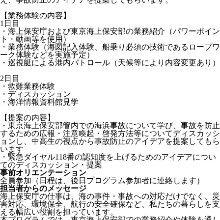
【業務体験の内容】
1日目
・海上保安庁および東京海上保安部の業務紹介（パワーポイン
ト・動画等を使用）
・業務体験（海図記入体験、船乗り必須の技術であるロープワ
ーク体験などを実施予定）
・巡視艇による港内パトロール（天候等により内容変更あり）
2日目
・救難業務体験
・ディスカッション
・海洋情報資料館見学
【提案の内容】
・東京海上保安部管内での海浜事故について学び、事故を防止
するための広報・注意喚起・啓発方法等についてディスカッシ
ョンし、中高生の視点から事故防止のアイデアを提案してもら
います
・緊急ダイヤル118番の認知度を上げるためのアイデアについ
てのディスカッション・提案
事前オリエンテーション
全員参加（日程は、後日プログラム参加者に連絡します）
担当者からのメッセージ
海上保安庁の仕事は、海の事件・事故への対応だけでなく、災
害対応、環境保全、航行の安全確保など、私たちの暮らしを支
える幅広い役割を担っています。
本プログラムでは、東京海上保安部での業務紹介や体験を通し