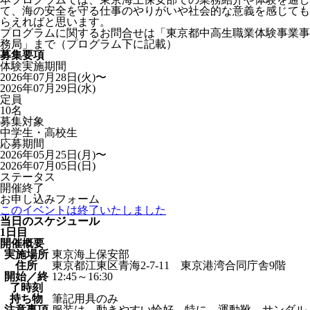
て、海の安全を守る仕事のやりがいや社会的な意義を感じても
らえればと思います。
プログラムに関するお問合せは「東京都中高生職業体験事業事
務局」まで（プログラム下に記載）
募集要項
体験実施期間
2026年07月28日(火)〜
2026年07月29日(水)
定員
10名
募集対象
中学生・高校生
応募期間
2026年05月25日(月)〜
2026年07月05日(日)
ステータス
開催終了
お申し込みフォーム
このイベントは終了いたしました
当日のスケジュール
1日目
開催概要
実施場所
東京海上保安部
住所
東京都江東区青海2-7-11 東京港湾合同庁舎9階
開始／終
12:45～16:30
了時刻
持ち物
筆記用具のみ
注意事項
服装は、動きやすい恰好。特に、運動靴。サンダル