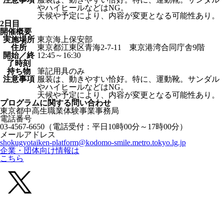
やハイヒールなどはNG。
天候や予定により、内容が変更となる可能性あり。
2日目
開催概要
実施場所
東京海上保安部
住所
東京都江東区青海2-7-11 東京港湾合同庁舎9階
開始／終
12:45～16:30
了時刻
持ち物
筆記用具のみ
注意事項
服装は、動きやすい恰好。特に、運動靴。サンダル
やハイヒールなどはNG。
天候や予定により、内容が変更となる可能性あり。
プログラムに関する
問い合わせ
東京都中高生職業体験事業事務局
電話番号
03-4567-6650
（電話受付：平日10時00分～17時00分）
メールアドレス
shokugyotaiken-platform@kodomo-smile.metro.tokyo.lg.jp
企業・団体向け情報は
こちら