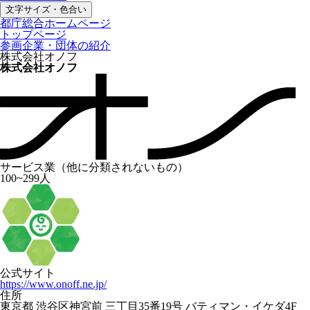
文字サイズ・色合い
都庁総合ホームページ
トップページ
参画企業・団体の紹介
株式会社オノフ
株式会社オノフ
サービス業（他に分類されないもの）
100~299人
公式サイト
https://www.onoff.ne.jp/
住所
東京都 渋谷区神宮前 三丁目35番19号 バティマン・イケダ4F