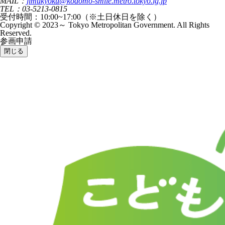
MAIL：
jimukyoku@kodomo-smile.metro.tokyo.lg.jp
TEL：03-5213-0815
受付時間：10:00~17:00（※土日休日を除く）
Copyright © 2023～ Tokyo Metropolitan Government. All Rights
Reserved.
参画申請
閉じる