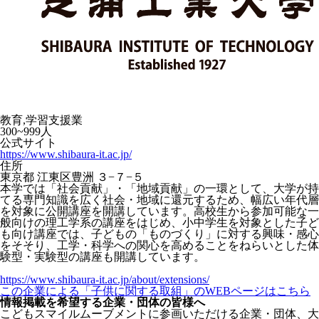
教育,学習支援業
300~999人
公式サイト
https://www.shibaura-it.ac.jp/
住所
東京都 江東区豊洲 ３−７−５
本学では「社会貢献」・「地域貢献」の一環として、大学が持
てる専門知識を広く社会・地域に還元するため、幅広い年代層
を対象に公開講座を開講しています。高校生から参加可能な一
般向けの理工学系の講座をはじめ、小中学生を対象とした子ど
も向け講座では、子どもの「ものづくり」に対する興味・感心
をそそり、工学・科学への関心を高めることをねらいとした体
験型・実験型の講座も開講しています。
https://www.shibaura-it.ac.jp/about/extensions/
この企業による「子供に関する取組」のWEBページはこちら
情報掲載を希望する企業・団体の皆様へ
こどもスマイルムーブメントに参画いただける企業・団体、大