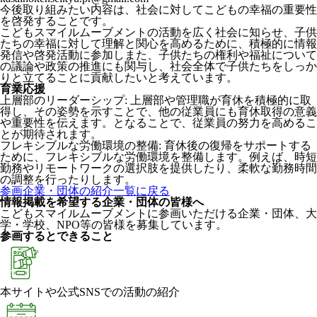
今後取り組みたい内容は、社会に対してこどもの幸福の重要性
を啓発することです。
こどもスマイルムーブメントの活動を広く社会に知らせ、子供
たちの幸福に対して理解と関心を高めるために、積極的に情報
発信や啓発活動に参加しまた、子供たちの権利や福祉について
の議論や政策の推進にも関与し、社会全体で子供たちをしっか
りと立てることに貢献したいと考えています。
育業応援
上層部のリーダーシップ: 上層部や管理職が育休を積極的に取
得し、その姿勢を示すことで、他の従業員にも育休取得の意義
や重要性を伝えます。となることで、従業員の努力を高めるこ
とが期待されます。
フレキシブルな労働環境の整備: 育休後の復帰をサポートする
ために、フレキシブルな労働環境を整備します。例えば、時短
勤務やリモートワークの選択肢を提供したり、柔軟な勤務時間
の調整を行ったりします。
参画企業・団体の紹介一覧に戻る
情報掲載を希望する企業・団体の皆様へ
こどもスマイルムーブメントに参画いただける企業・団体、大
学・学校、NPO等の皆様を募集しています。
参画するとできること
本サイトや公式SNSでの活動の紹介