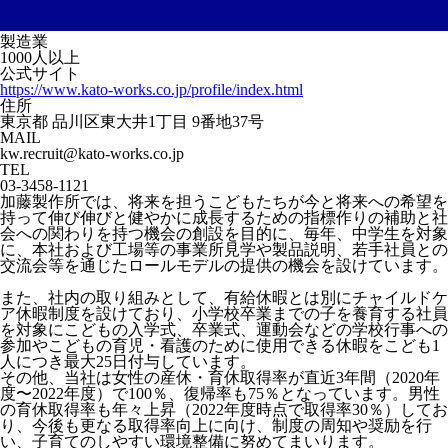
製造業
1000人以上
公式サイト
https://www.kato-works.co.jp/profile/index.html
住所
東京都 品川区東大井1丁目 9番地37号
MAIL
kw.recruit@kato-works.co.jp
TEL
03-3458-1121
加藤製作所では、将来を担うこどもたちが今と将来への希望を
持って伸び伸びと健やかに成長するための指標作りの補助と社
会への関わりを持つ機会の創設を目的に、毎年、中学生を対象
に、本社および工場等の事業所見学や製品説明、若手社員との
交流会等を通じたロールモデルの提供の機会を設けています。
また、社内の取り組みとして、有給休暇とは別にチャイルドケ
ア休暇制度を設けており、小学校卒業までの子を養育する社員
を対象にこどもの入学式、卒業式、運動会などの学校行事への
参加やこどもの育児・看護のために使用できる休暇をこども1
人につき最大25日付与しています。
その他、当社は女性の産休・育休取得率が直近3年間（2020年
度〜2022年度）で100％、復帰率も75％となっています。男性
の育休取得率も年々上昇（2022年度時点で取得率30％）してお
り、今後も更なる取得率向上に向け、制度の周知や奨励を行
い、子育てのしやすい環境整備に努めてまいります。