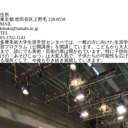
住所
東京都 世田谷区上野毛 158-8558
MAIL
kikaku@tamabi.ac.jp
TEL
03-3702-1141
多摩美術大学生涯学習センターでは、一般の方に向けた生涯学
習プログラム（公開講座）を開講しています。こどもから大人
まで、誰にでも美術・芸術の扉は開かれています。特に子供向
けの「あそびじゅつ」は大変人気で、子供たちの可能性を広げ
る場所として、今後も引き続き展開していきます。