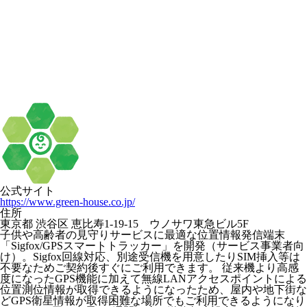
公式サイト
https://www.green-house.co.jp/
住所
東京都 渋谷区 恵比寿1-19-15 ウノサワ東急ビル5F
子供や高齢者の見守りサービスに最適な位置情報発信端末
「Sigfox/GPSスマートトラッカー」を開発（サービス事業者向
け）。Sigfox回線対応、別途受信機を用意したりSIM挿入等は
不要なためご契約後すぐにご利用できます。 従来機より高感
度になったGPS機能に加えて無線LANアクセスポイントによる
位置測位情報が取得できるようになったため、屋内や地下街な
どGPS衛星情報が取得困難な場所でもご利用できるようになり