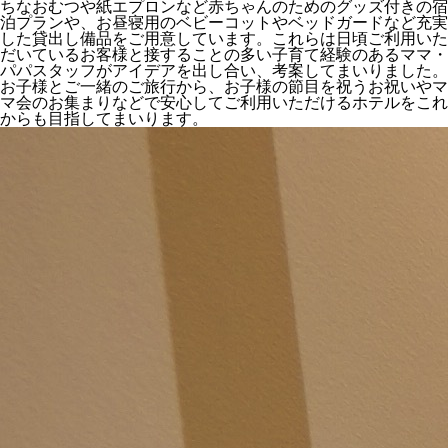
ちなおむつや紙エプロンなど赤ちゃんのためのグッズ付きの宿
泊プランや、お昼寝用のベビーコットやベッドガードなど充実
した貸出し備品をご用意しています。これらは日頃ご利用いた
だいているお客様と接することの多い子育て経験のあるママ・
パパスタッフがアイデアを出し合い、考案してまいりました。
お子様とご一緒のご旅行から、お子様の節目を祝うお祝いやマ
マ会のお集まりなどで安心してご利用いただけるホテルをこれ
からも目指してまいります。