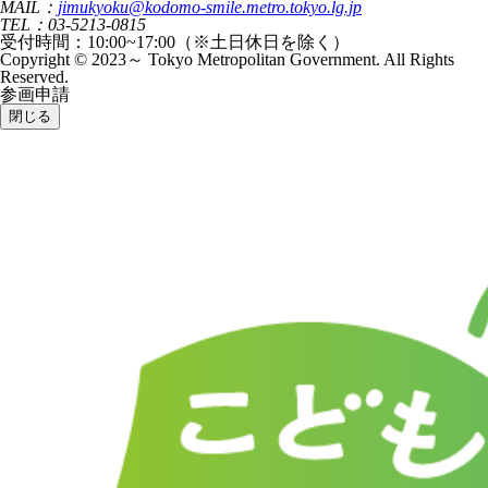
MAIL：
jimukyoku@kodomo-smile.metro.tokyo.lg.jp
TEL：03-5213-0815
受付時間：10:00~17:00（※土日休日を除く）
Copyright © 2023～ Tokyo Metropolitan Government. All Rights
Reserved.
参画申請
閉じる