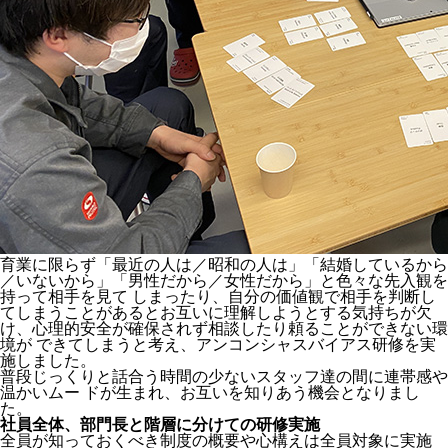
育業に限らず「最近の人は／昭和の人は」「結婚しているから
／いないから」「男性だから／女性だから」と色々な先入観を
持って相手を見て しまったり、自分の価値観で相手を判断し
てしまうことがあるとお互いに理解しようとする気持ちが欠
け、心理的安全が確保されず相談したり頼ることができない環
境が できてしまうと考え、アンコンシャスバイアス研修を実
施しました。
普段じっくりと話合う時間の少ないスタッフ達の間に連帯感や
温かいムー ドが生まれ、お互いを知りあう機会となりまし
た。
社員全体、部門長と階層に分けての研修実施
全員が知っておくべき制度の概要や心構えは全員対象に実施