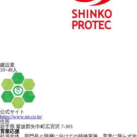
建設業
10~49人
公式サイト
https://www.srs.co.jp/
住所
岩手県 紫波郡矢巾町広宮沢 7-303
育業応援
社員全体、部門長と階層に分けての研修実施。育業に限らず全