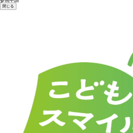
参画申請
閉じる