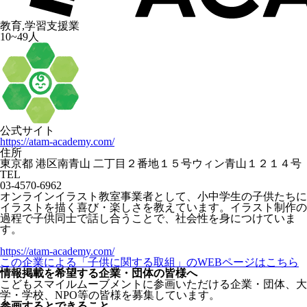
教育,学習支援業
10~49人
公式サイト
https://atam-academy.com/
住所
東京都 港区南青山 二丁目２番地１５号ウィン青山１２１４号
TEL
03-4570-6962
オンラインイラスト教室事業者として、小中学生の子供たちに
イラストを描く喜び・楽しさを教えています。イラスト制作の
過程で子供同士で話し合うことで、社会性を身につけていま
す。
https://atam-academy.com/
この企業による「子供に関する取組」のWEBページはこちら
情報掲載を希望する企業・団体の皆様へ
こどもスマイルムーブメントに参画いただける企業・団体、大
学・学校、NPO等の皆様を募集しています。
参画するとできること