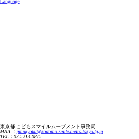
Language
東京都 こどもスマイルムーブメント事務局
MAIL：
jimukyoku@kodomo-smile.metro.tokyo.lg.jp
TEL：03-5213-0815