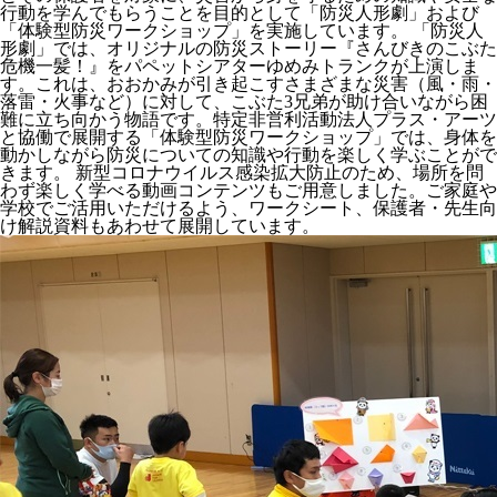
行動を学んでもらうことを目的として「防災人形劇」および
「体験型防災ワークショップ」を実施しています。 「防災人
形劇」では、オリジナルの防災ストーリー『さんびきのこぶた
危機一髪！』をパペットシアターゆめみトランクが上演しま
す。これは、おおかみが引き起こすさまざまな災害（風・雨・
落雷・火事など）に対して、こぶた3兄弟が助け合いながら困
難に立ち向かう物語です。特定非営利活動法人プラス・アーツ
と協働で展開する「体験型防災ワークショップ」では、身体を
動かしながら防災についての知識や行動を楽しく学ぶことがで
きます。 新型コロナウイルス感染拡大防止のため、場所を問
わず楽しく学べる動画コンテンツもご用意しました。ご家庭や
学校でご活用いただけるよう、ワークシート、保護者・先生向
け解説資料もあわせて展開しています。