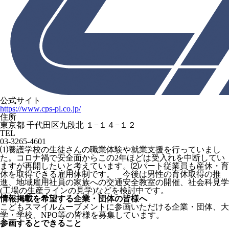
公式サイト
https://www.cps-pl.co.jp/
住所
東京都 千代田区九段北 １−１４−１２
TEL
03-3265-4601
⑴養護学校の生徒さんの職業体験や就業支援を行っていまし
た。コロナ禍で安全面からこの2年ほどは受入れを中断してい
ますが再開したいと考えています。⑵パート従業員も産休・育
休を取得できる雇用体制です。 今後は男性の育休取得の推
進、地域雇用社員の家族への交通安全教室の開催、社会科見学
(工場の生産ラインの見学)などを検討中です。
情報掲載を希望する企業・団体の皆様へ
こどもスマイルムーブメントに参画いただける企業・団体、大
学・学校、NPO等の皆様を募集しています。
参画するとできること