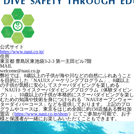
公式サイト
https://www.naui.co.jp/
住所
東京都 豊島区東池袋3-2-3 第一主田ビル7階
MAIL
welcome@naui.co.jp
弊社では、8歳以上の子供が海や川などの自然にふれあうこと
を目的にした「NAUIスノーケリングプログラム」、8歳以上
の子供が気軽に安心してスクーバダイビングを楽しめる
「NAUIトライスクーバダイビングプログラム（体験ダイビン
グ）」、10歳以上の子供が本格的にスクーバダイビングを楽し
むための知識や技術を身につけられる「NAUIオープンウォー
ターダイバーコース」などを提供しております。 上記のプロ
グラムやコースは、東京をはじめ全国に約150店舗ある弊社加
盟店（
https://www.naui.co.jp/shop/
）にてご参加が可能で、お子
様と保護者が一緒にお楽しみいただくこともできます。